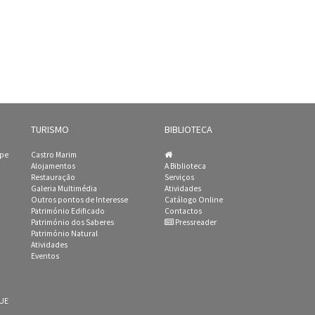
TURISMO
BIBLIOTECA
ipe
Castro Marim
Alojamentos
A Biblioteca
Restauração
Serviços
Galeria Multimédia
Atividades
Outros pontos de Interesse
Catálogo Online
Património Edificado
Contactos
Património dos Saberes
Pressreader
Património Natural
Atividades
Eventos
 UE