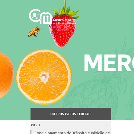
Passar
para
o
conteúdo
principal
OUTROS AVISOS E EDITAIS
AVISO
Condicionamento do Trânsito e Inibição de