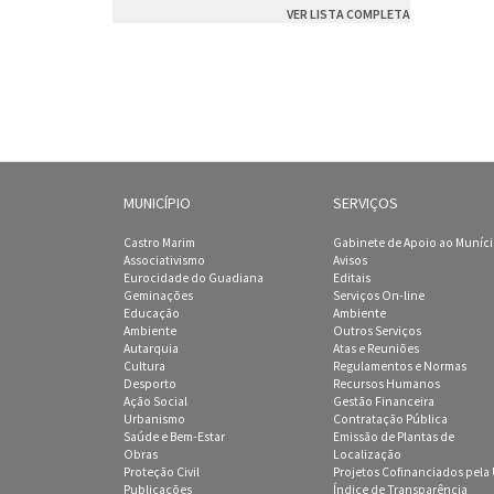
VER LISTA COMPLETA
MUNICÍPIO
SERVIÇOS
Castro Marim
Gabinete de Apoio ao Muníc
Associativismo
Avisos
Eurocidade do Guadiana
Editais
Geminações
Serviços On-line
Educação
Ambiente
Ambiente
Outros Serviços
Autarquia
Atas e Reuniões
Cultura
Regulamentos e Normas
Desporto
Recursos Humanos
Ação Social
Gestão Financeira
Urbanismo
Contratação Pública
Saúde e Bem-Estar
Emissão de Plantas de
Obras
Localização
Proteção Civil
Projetos Cofinanciados pela
Publicações
Índice de Transparência