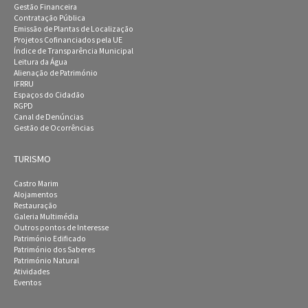
Gestão Financeira
Contratação Pública
Emissão de Plantas de Localização
Projetos Cofinanciados pela UE
Índice de Transparência Municipal
Leitura da Água
Alienação de Património
IFRRU
Espaços do Cidadão
RGPD
Canal de Denúncias
Gestão de Ocorrências
TURISMO
Castro Marim
Alojamentos
Restauração
Galeria Multimédia
Outros pontos de Interesse
Património Edificado
Património dos Saberes
Património Natural
Atividades
Eventos