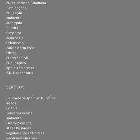
Eurocidade do Guadiana
Geminações
Educação
Ambiente
Autarquia
Cultura
Desporto
Ação Social
Urbanismo
Saúde e Bem-Estar
Obras
Proteção Civil
Publicações
Apoio a Empresas
E.M. Novbaesuris
SERVIÇOS
Gabinete de Apoio ao Munícipe
Avisos
Editais
Serviços On-line
Ambiente
Outros Serviços
Atas e Reuniões
Regulamentos e Normas
Recursos Humanos