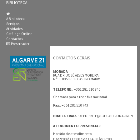
BIBLIOTECA
A Biblioteca
Serviços
Atividades
Catálogo Online
Contactos
Pressreader
CONTACTOS GERAIS
MORADA
RUA DR. JOSÉ ALVES MOREIRA
Nº10, 8950-138 CASTRO MARIM
+351 281 510 740
TELEFONE:.
Chamada para a rede fixa nacional
+351 281 510 743
Fax:.
EMAIL GERAL:.
EXPEDIENTE@CM-CASTROMARIM.PT
ATENDIMENTO PRESENCIAL:
Horário de atendimento
Das 9:00 às 13:00 e das 14:00 às 17:00.