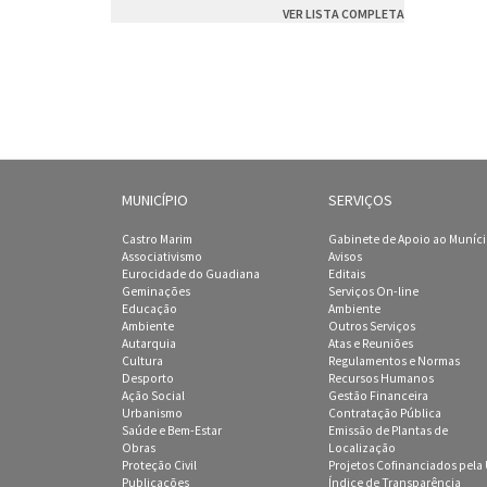
VER LISTA COMPLETA
MUNICÍPIO
SERVIÇOS
Castro Marim
Gabinete de Apoio ao Muníc
Associativismo
Avisos
Eurocidade do Guadiana
Editais
Geminações
Serviços On-line
Educação
Ambiente
Ambiente
Outros Serviços
Autarquia
Atas e Reuniões
Cultura
Regulamentos e Normas
Desporto
Recursos Humanos
Ação Social
Gestão Financeira
Urbanismo
Contratação Pública
Saúde e Bem-Estar
Emissão de Plantas de
Obras
Localização
Proteção Civil
Projetos Cofinanciados pela
Publicações
Índice de Transparência