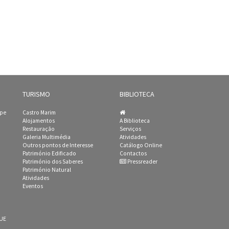
TURISMO
BIBLIOTECA
ipe
Castro Marim
Alojamentos
A Biblioteca
Restauração
Serviços
Galeria Multimédia
Atividades
Outros pontos de Interesse
Catálogo Online
Património Edificado
Contactos
Património dos Saberes
Pressreader
Património Natural
Atividades
Eventos
 UE