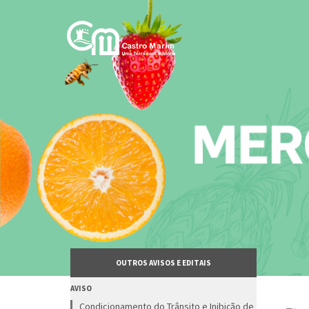
Passar
para
o
conteúdo
principal
OUTROS AVISOS E EDITAIS
AVISO
Condicionamento do Trânsito e Inibição de