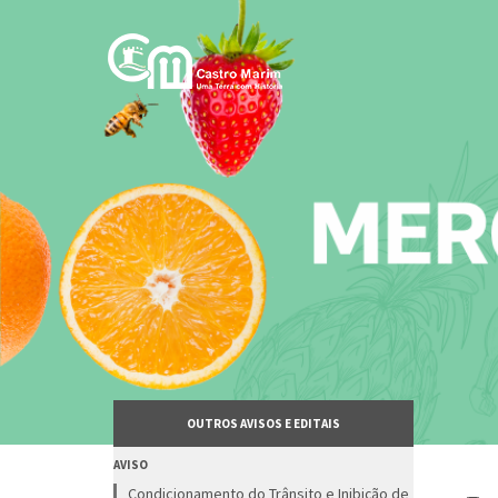
Passar
para
o
conteúdo
principal
OUTROS AVISOS E EDITAIS
AVISO
Condicionamento do Trânsito e Inibição de