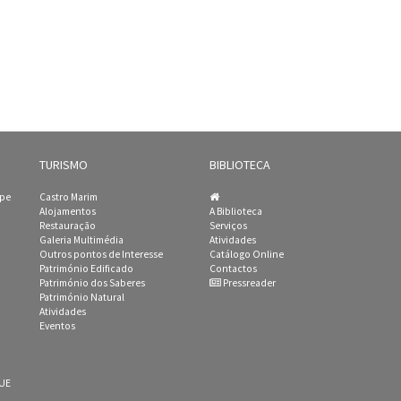
TURISMO
BIBLIOTECA
ipe
Castro Marim
Alojamentos
A Biblioteca
Restauração
Serviços
Galeria Multimédia
Atividades
Outros pontos de Interesse
Catálogo Online
Património Edificado
Contactos
Património dos Saberes
Pressreader
Património Natural
Atividades
Eventos
 UE