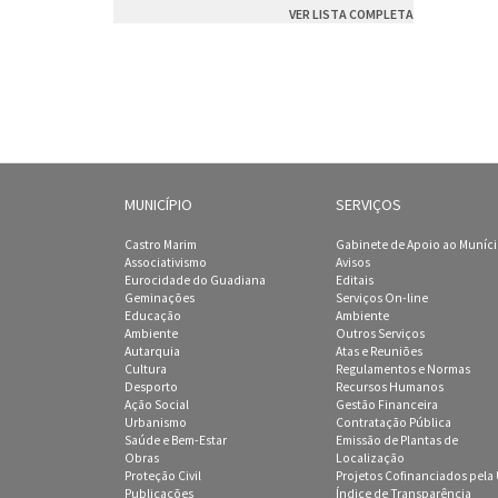
VER LISTA COMPLETA
MUNICÍPIO
SERVIÇOS
Castro Marim
Gabinete de Apoio ao Muníc
Associativismo
Avisos
Eurocidade do Guadiana
Editais
Geminações
Serviços On-line
Educação
Ambiente
Ambiente
Outros Serviços
Autarquia
Atas e Reuniões
Cultura
Regulamentos e Normas
Desporto
Recursos Humanos
Ação Social
Gestão Financeira
Urbanismo
Contratação Pública
Saúde e Bem-Estar
Emissão de Plantas de
Obras
Localização
Proteção Civil
Projetos Cofinanciados pela
Publicações
Índice de Transparência