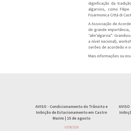
dignificação da tradiç
algarvios, como Filip
Fisarmonica Cittá di Cast
A Associação de Acordeo
de grande importância,
“alm’algarvia”: Grandio
a nível nacional), work
serões de acordeão e ou
Mais informações ou in
AVISO
- Condicionamento do Trânsito e
AVISO
Inibição de Estacionamento em Castro
Inibi
Marim | 15 de agosto
03/08/2026