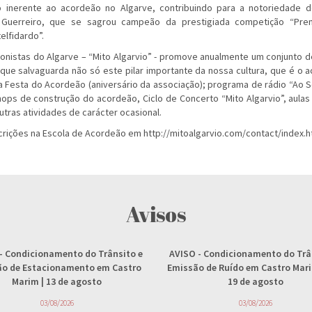
ão inerente ao acordeão no Algarve, contribuindo para a notoriedade 
e Guerreiro, que se sagrou campeão da prestigiada competição “Premi
elfidardo”.
nistas do Algarve – “Mito Algarvio” - promove anualmente um conjunto de 
 que salvaguarda não só este pilar importante da nossa cultura, que é o
sa Festa do Acordeão (aniversário da associação); programa de rádio “Ao
shops de construção do acordeão, Ciclo de Concerto “Mito Algarvio”, aulas
tras atividades de carácter ocasional.
scrições na Escola de Acordeão em
http://mitoalgarvio.com/contact/index.h
Avisos
- Condicionamento do Trânsito e
AVISO
- Condicionamento do Trâ
ção de Estacionamento em Castro
Emissão de Ruído em Castro Marim
Marim | 13 de agosto
19 de agosto
03/08/2026
03/08/2026