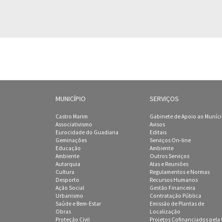
MUNICÍPIO
SERVIÇOS
Castro Marim
Gabinete de Apoio ao Muníc
Associativismo
Avisos
Eurocidade do Guadiana
Editais
Geminações
Serviços On-line
Educação
Ambiente
Ambiente
Outros Serviços
Autarquia
Atas e Reuniões
Cultura
Regulamentos e Normas
Desporto
Recursos Humanos
Ação Social
Gestão Financeira
Urbanismo
Contratação Pública
Saúde e Bem-Estar
Emissão de Plantas de
Obras
Localização
Proteção Civil
Projetos Cofinanciados pela