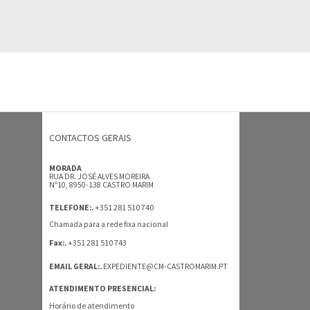
CONTACTOS GERAIS
MORADA
RUA DR. JOSÉ ALVES MOREIRA
Nº10, 8950-138 CASTRO MARIM
+351 281 510 740
TELEFONE:.
Chamada para a rede fixa nacional
+351 281 510 743
Fax:.
EMAIL GERAL:.
EXPEDIENTE@CM-CASTROMARIM.PT
ATENDIMENTO PRESENCIAL:
Horário de atendimento