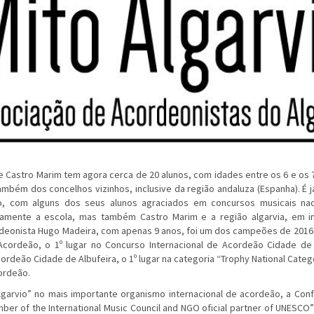
 Castro Marim tem agora cerca de 20 alunos, com idades entre os 6 e os 
mbém dos concelhos vizinhos, inclusive da região andaluza (Espanha). É j
, com alguns dos seus alunos agraciados em concursos musicais nacio
amente a escola, mas também Castro Marim e a região algarvia, em im
deonista Hugo Madeira, com apenas 9 anos, foi um dos campeões de 2016, 
Acordeão, o 1º lugar no Concurso Internacional de Acordeão Cidade de 
rdeão Cidade de Albufeira, o 1º lugar na categoria “Trophy National Categ
ordeão.
lgarvio” no mais importante organismo internacional de acordeão, a Conf
r of the International Music Council and NGO oficial partner of UNESCO