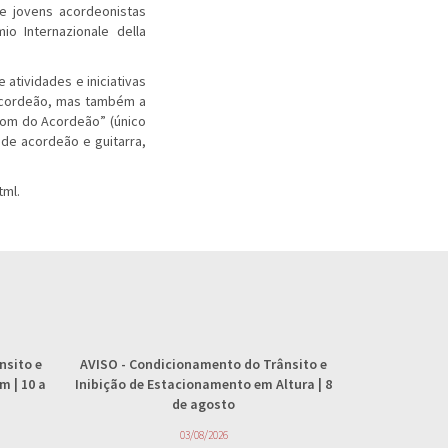
de jovens acordeonistas
o Internazionale della
atividades e iniciativas
 acordeão, mas também a
 Som do Acordeão” (único
 de acordeão e guitarra,
tml
.
nsito e
AVISO
- Condicionamento do Trânsito e
AVISO
- 
 | 10 a
Inibição de Estacionamento em Altura | 8
abastecimento
de agosto
4
03/08/2026