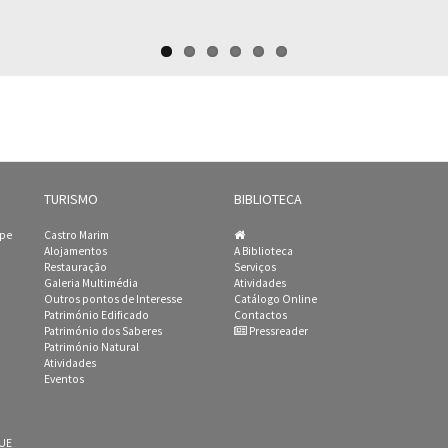
TURISMO
BIBLIOTECA
ipe
Castro Marim
Alojamentos
A Biblioteca
Restauração
Serviços
Galeria Multimédia
Atividades
Outros pontos de Interesse
Catálogo Online
Património Edificado
Contactos
Património dos Saberes
Pressreader
Património Natural
Atividades
Eventos
 UE