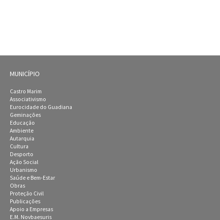
MUNICÍPIO
Castro Marim
Associativismo
Eurocidade do Guadiana
Geminações
Educação
Ambiente
Autarquia
Cultura
Desporto
Ação Social
Urbanismo
Saúde e Bem-Estar
Obras
Proteção Civil
Publicações
Apoio a Empresas
E.M. Novbaesuris