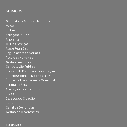
SERVIÇOS
Gabinete de Apoio ao Munícipe
Avisos
Editais
Serviços On-line
Ambiente
Outros Serviços
Atas e Reuniões
Regulamentos e Normas
Recursos Humanos
Gestão Financeira
Contratação Pública
Emissão de Plantas de Localização
Projetos Cofinanciados pela UE
Índice de Transparência Municipal
Leitura da Água
Alienação de Património
IFRRU
Espaços do Cidadão
RGPD
Canal de Denúncias
Gestão de Ocorrências
TURISMO