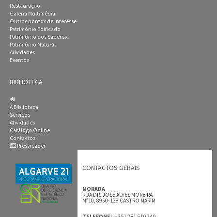
Restauração
Galeria Multimédia
Outros pontos de Interesse
Património Edificado
Património dos Saberes
Património Natural
Atividades
Eventos
BIBLIOTECA
A Biblioteca
Serviços
Atividades
Catálogo Online
Contactos
Pressreader
CONTACTOS GERAIS
MORADA
RUA DR. JOSÉ ALVES MOREIRA
Nº10, 8950-138 CASTRO MARIM
+351 281 510 740
TELEFONE:.