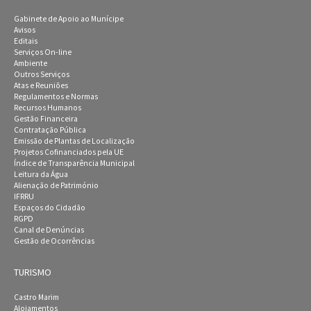
Gabinete de Apoio ao Munícipe
Avisos
Editais
Serviços On-line
Ambiente
Outros Serviços
Atas e Reuniões
Regulamentos e Normas
Recursos Humanos
Gestão Financeira
Contratação Pública
Emissão de Plantas de Localização
Projetos Cofinanciados pela UE
Índice de Transparência Municipal
Leitura da Água
Alienação de Património
IFRRU
Espaços do Cidadão
RGPD
Canal de Denúncias
Gestão de Ocorrências
TURISMO
Castro Marim
Alojamentos