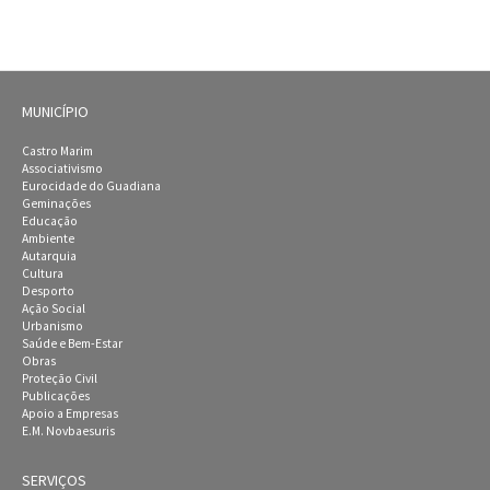
MUNICÍPIO
Castro Marim
Associativismo
Eurocidade do Guadiana
Geminações
Educação
Ambiente
Autarquia
Cultura
Desporto
Ação Social
Urbanismo
Saúde e Bem-Estar
Obras
Proteção Civil
Publicações
Apoio a Empresas
E.M. Novbaesuris
SERVIÇOS