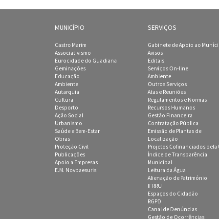
MUNICÍPIO
SERVIÇOS
Castro Marim
Gabinete de Apoio ao Muníc
Associativismo
Avisos
Eurocidade do Guadiana
Editais
Geminações
Serviços On-line
Educação
Ambiente
Ambiente
Outros Serviços
Autarquia
Atas e Reuniões
Cultura
Regulamentos e Normas
Desporto
Recursos Humanos
Ação Social
Gestão Financeira
Urbanismo
Contratação Pública
Saúde e Bem-Estar
Emissão de Plantas de
Obras
Localização
Proteção Civil
Projetos Cofinanciados pela
Publicações
Índice de Transparência
Apoio a Empresas
Municipal
E.M. Novbaesuris
Leitura da Água
Alienação de Património
IFRRU
Espaços do Cidadão
RGPD
Canal de Denúncias
Gestão de Ocorrências