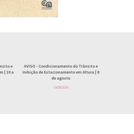
nsito e
AVISO
- Condicionamento do Trânsito e
AVISO
- 
 | 10 a
Inibição de Estacionamento em Altura | 8
abastecimento
de agosto
4
03/08/2026