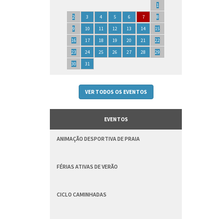
1
2
3
4
5
6
7
8
9
10
11
12
13
14
15
16
17
18
19
20
21
22
23
24
25
26
27
28
29
30
31
VER TODOS OS EVENTOS
EVENTOS
ANIMAÇÃO DESPORTIVA DE PRAIA
FÉRIAS ATIVAS DE VERÃO
CICLO CAMINHADAS