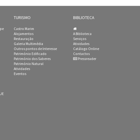
TURISMO
BIBLIOTECA
ipe
Castro Marim
Alojamentos
A Biblioteca
Restauração
Serviços
Galeria Multimédia
Atividades
Outros pontos de Interesse
Catálogo Online
Património Edificado
Contactos
Património dos Saberes
Pressreader
Património Natural
Atividades
Eventos
 UE