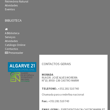
Património Natural
Atividades
Eventos
BIBLIOTECA
A Biblioteca
Serviços
Atividades
Catálogo Online
Contactos
Pressreader
CONTACTOS GERAIS
MORADA
RUA DR. JOSÉ ALVES MOREIRA
Nº10, 8950-138 CASTRO MARIM
+351 281 510 740
TELEFONE:.
Chamada para a rede fixa nacional
+351 281 510 743
Fax:.
EMAIL GERAL:.
EXPEDIENTE@CM-CASTROMARIM.PT