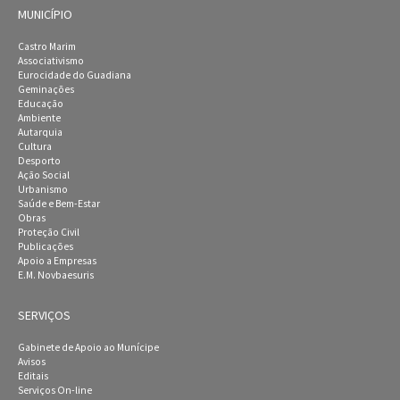
MUNICÍPIO
Castro Marim
Associativismo
Eurocidade do Guadiana
Geminações
Educação
Ambiente
Autarquia
Cultura
Desporto
Ação Social
Urbanismo
Saúde e Bem-Estar
Obras
Proteção Civil
Publicações
Apoio a Empresas
E.M. Novbaesuris
SERVIÇOS
Gabinete de Apoio ao Munícipe
Avisos
Editais
Serviços On-line