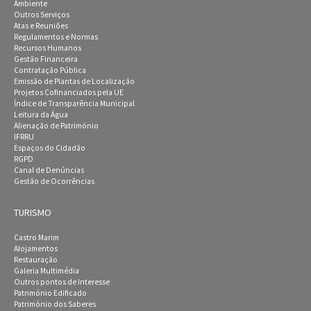
Ambiente
Outros Serviços
Atas e Reuniões
Regulamentos e Normas
Recursos Humanos
Gestão Financeira
Contratação Pública
Emissão de Plantas de Localização
Projetos Cofinanciados pela UE
Índice de Transparência Municipal
Leitura da Água
Alienação de Património
IFRRU
Espaços do Cidadão
RGPD
Canal de Denúncias
Gestão de Ocorrências
TURISMO
Castro Marim
Alojamentos
Restauração
Galeria Multimédia
Outros pontos de Interesse
Património Edificado
Património dos Saberes