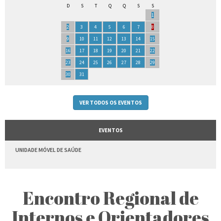
D
S
T
Q
Q
S
S
1
2
3
4
5
6
7
8
9
10
11
12
13
14
15
16
17
18
19
20
21
22
23
24
25
26
27
28
29
30
31
VER TODOS OS EVENTOS
EVENTOS
UNIDADE MÓVEL DE SAÚDE
Encontro Regional de
Internos e Orientadores