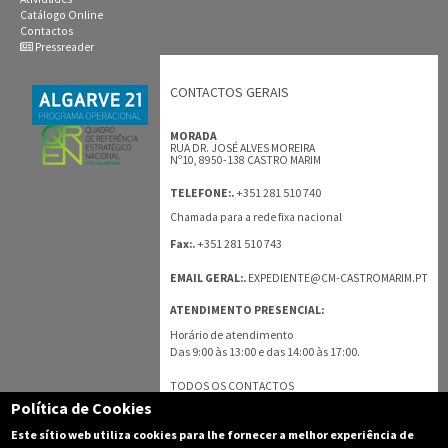
Catálogo Online
Contactos
Pressreader
CONTACTOS GERAIS
MORADA
RUA DR. JOSÉ ALVES MOREIRA
Nº10, 8950-138 CASTRO MARIM
+351 281 510 740
TELEFONE:.
Chamada para a rede fixa nacional
+351 281 510 743
Fax:.
EMAIL GERAL:.
EXPEDIENTE@CM-CASTROMARIM.PT
ATENDIMENTO PRESENCIAL:
Horário de atendimento
Das 9:00 às 13:00 e das 14:00 às 17:00.
TODOS OS CONTACTOS
Política de Cookies
Este sítio web utiliza cookies para lhe fornecer a melhor experiência de