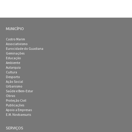
MUNICÍPIO
Castro Marim
Associativismo
Eurocidade do Guadiana
Geminações
Educação
Ambiente
Autarquia
Cultura
Desporto
Ação Social
Urbanismo
Saúde e Bem-Estar
Obras
Proteção Civil
Publicações
Apoio a Empresas
E.M. Novbaesuris
SERVIÇOS