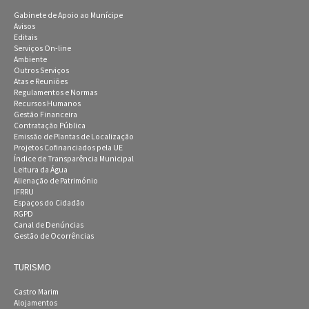
Gabinete de Apoio ao Munícipe
Avisos
Editais
Serviços On-line
Ambiente
Outros Serviços
Atas e Reuniões
Regulamentos e Normas
Recursos Humanos
Gestão Financeira
Contratação Pública
Emissão de Plantas de Localização
Projetos Cofinanciados pela UE
Índice de Transparência Municipal
Leitura da Água
Alienação de Património
IFRRU
Espaços do Cidadão
RGPD
Canal de Denúncias
Gestão de Ocorrências
TURISMO
Castro Marim
Alojamentos