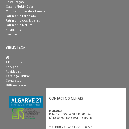
Restauração
Galeria Multimédia
Outros pontos de Interesse
Património Edificado
Património dos Saberes
Património Natural
Atividades
Eventos
BIBLIOTECA
A Biblioteca
Serviços
Atividades
Catálogo Online
Contactos
Pressreader
CONTACTOS GERAIS
MORADA
RUA DR. JOSÉ ALVES MOREIRA
Nº10, 8950-138 CASTRO MARIM
+351 281 510 740
TELEFONE:.