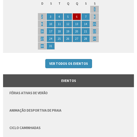
D
S
T
Q
Q
S
S
1
2
3
4
5
6
7
8
9
10
11
12
13
14
15
16
17
18
19
20
21
22
23
24
25
26
27
28
29
30
31
VER TODOS OS EVENTOS
EVENTOS
FÉRIAS ATIVAS DE VERÃO
ANIMAÇÃO DESPORTIVA DE PRAIA
CICLO CAMINHADAS