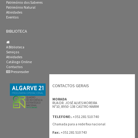
Património dos Saberes
Património Natural
Atividades
Eventos
BIBLIOTECA
A Biblioteca
Serviços
Atividades
Catálogo Online
Contactos
Pressreader
CONTACTOS GERAIS
MORADA
RUA DR. JOSÉ ALVES MOREIRA
Nº10, 8950-138 CASTRO MARIM
+351 281 510 740
TELEFONE:.
Chamada para a rede fixa nacional
+351 281 510 743
Fax:.