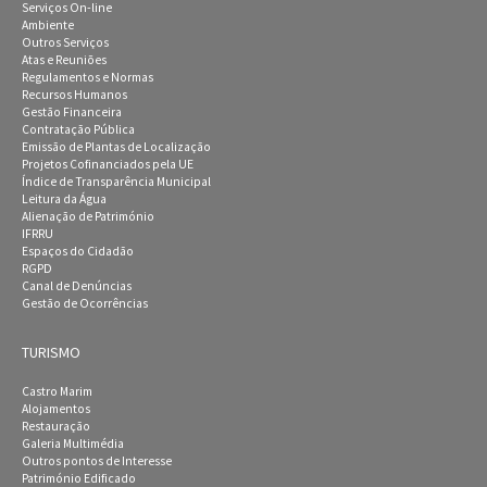
Serviços On-line
Ambiente
Outros Serviços
Atas e Reuniões
Regulamentos e Normas
Recursos Humanos
Gestão Financeira
Contratação Pública
Emissão de Plantas de Localização
Projetos Cofinanciados pela UE
Índice de Transparência Municipal
Leitura da Água
Alienação de Património
IFRRU
Espaços do Cidadão
RGPD
Canal de Denúncias
Gestão de Ocorrências
TURISMO
Castro Marim
Alojamentos
Restauração
Galeria Multimédia
Outros pontos de Interesse
Património Edificado