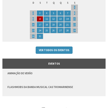
D
S
T
Q
Q
S
S
1
2
3
4
5
6
7
8
9
10
11
12
13
14
15
16
17
18
19
20
21
22
23
24
25
26
27
28
29
30
31
VER TODOS OS EVENTOS
EVENTOS
ANIMAÇÃO DE VERÃO
FLASHMOBS DA BANDA MUSICAL CASTROMARINENSE