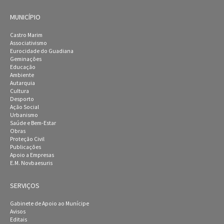
MUNICÍPIO
Castro Marim
Associativismo
Eurocidade do Guadiana
Geminações
Educação
Ambiente
Autarquia
Cultura
Desporto
Ação Social
Urbanismo
Saúde e Bem-Estar
Obras
Proteção Civil
Publicações
Apoio a Empresas
E.M. Novbaesuris
SERVIÇOS
Gabinete de Apoio ao Munícipe
Avisos
Editais