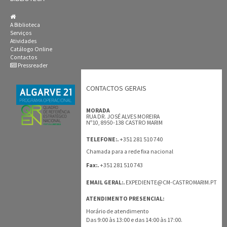
A Biblioteca
Serviços
Atividades
Catálogo Online
Contactos
Pressreader
CONTACTOS GERAIS
MORADA
RUA DR. JOSÉ ALVES MOREIRA
Nº10, 8950-138 CASTRO MARIM
+351 281 510 740
TELEFONE:.
Chamada para a rede fixa nacional
+351 281 510 743
Fax:.
EMAIL GERAL:.
EXPEDIENTE@CM-CASTROMARIM.PT
ATENDIMENTO PRESENCIAL:
Horário de atendimento
Das 9:00 às 13:00 e das 14:00 às 17:00.