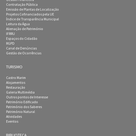
Contratação Pública
Emissão de Plantas de Localização
Projetos Cofinanciados pela UE
Índice de Transparência Municipal
Leitura da Água
Alienação de Património
IFRRU
Espaços do Cidadão
RGPD
Canal de Denúncias
Gestão de Ocorrências
TURISMO
Castro Marim
Alojamentos
Restauração
Galeria Multimédia
Outros pontos de Interesse
Património Edificado
Património dos Saberes
Património Natural
Atividades
Eventos
BIBLIOTECA