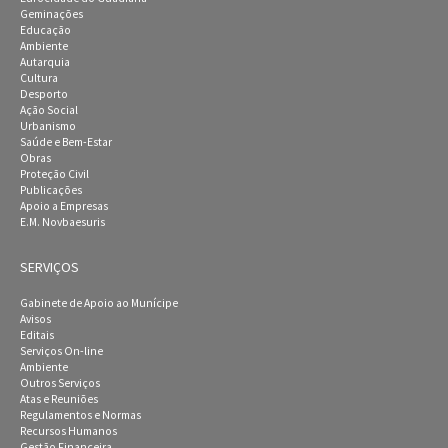
Geminações
Educação
Ambiente
Autarquia
Cultura
Desporto
Ação Social
Urbanismo
Saúde e Bem-Estar
Obras
Proteção Civil
Publicações
Apoio a Empresas
E.M. Novbaesuris
SERVIÇOS
Gabinete de Apoio ao Munícipe
Avisos
Editais
Serviços On-line
Ambiente
Outros Serviços
Atas e Reuniões
Regulamentos e Normas
Recursos Humanos
Gestão Financeira