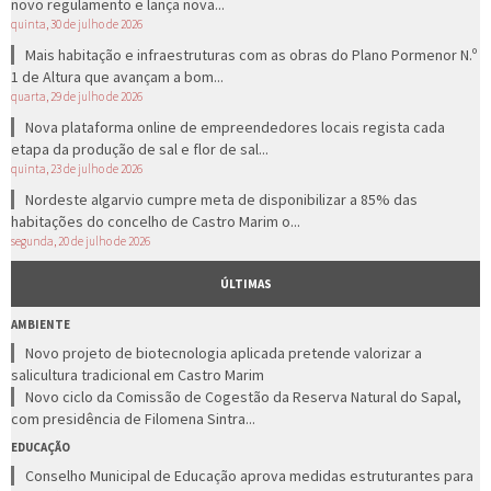
novo regulamento e lança nova...
quinta, 30 de julho de 2026
Mais habitação e infraestruturas com as obras do Plano Pormenor N.º
1 de Altura que avançam a bom...
quarta, 29 de julho de 2026
Nova plataforma online de empreendedores locais regista cada
etapa da produção de sal e flor de sal...
quinta, 23 de julho de 2026
Nordeste algarvio cumpre meta de disponibilizar a 85% das
habitações do concelho de Castro Marim o...
segunda, 20 de julho de 2026
ÚLTIMAS
AMBIENTE
Novo projeto de biotecnologia aplicada pretende valorizar a
salicultura tradicional em Castro Marim
Novo ciclo da Comissão de Cogestão da Reserva Natural do Sapal,
com presidência de Filomena Sintra...
EDUCAÇÃO
Conselho Municipal de Educação aprova medidas estruturantes para