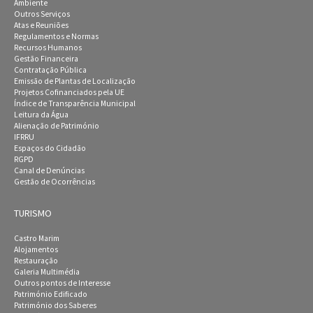
Ambiente
Outros Serviços
Atas e Reuniões
Regulamentos e Normas
Recursos Humanos
Gestão Financeira
Contratação Pública
Emissão de Plantas de Localização
Projetos Cofinanciados pela UE
Índice de Transparência Municipal
Leitura da Água
Alienação de Património
IFRRU
Espaços do Cidadão
RGPD
Canal de Denúncias
Gestão de Ocorrências
TURISMO
Castro Marim
Alojamentos
Restauração
Galeria Multimédia
Outros pontos de Interesse
Património Edificado
Património dos Saberes