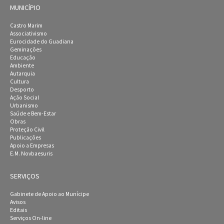
MUNICÍPIO
Castro Marim
Associativismo
Eurocidade do Guadiana
Geminações
Educação
Ambiente
Autarquia
Cultura
Desporto
Ação Social
Urbanismo
Saúde e Bem-Estar
Obras
Proteção Civil
Publicações
Apoio a Empresas
E.M. Novbaesuris
SERVIÇOS
Gabinete de Apoio ao Munícipe
Avisos
Editais
Serviços On-line