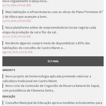
novo regulamento e lança nova...
quinta, 30 de julho de 2026
Mais habitação e infraestruturas com as obras do Plano Pormenor N.º
1 de Altura que avançam a bom...
quarta, 29 de julho de 2026
Nova plataforma online de empreendedores locais regista cada
etapa da produção de sal e flor de sal...
quinta, 23 de julho de 2026
Nordeste algarvio cumpre meta de disponibilizar a 85% das
habitações do concelho de Castro Marim o...
segunda, 20 de julho de 2026
ÚLTIMAS
AMBIENTE
Novo projeto de biotecnologia aplicada pretende valorizar a
salicultura tradicional em Castro Marim
Novo ciclo da Comissão de Cogestão da Reserva Natural do Sapal,
com presidência de Filomena Sintra...
EDUCAÇÃO
Conselho Municipal de Educação aprova medidas estruturantes para