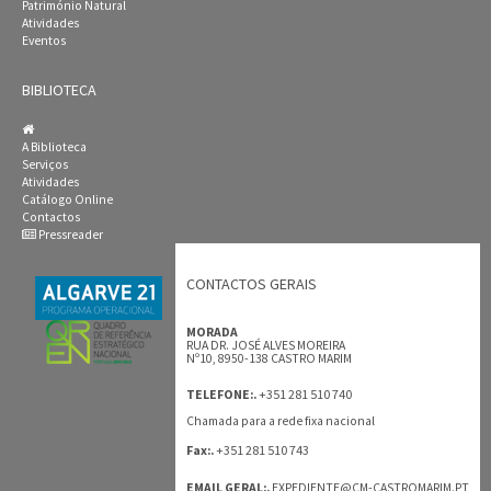
Património Natural
Atividades
Eventos
BIBLIOTECA
A Biblioteca
Serviços
Atividades
Catálogo Online
Contactos
Pressreader
CONTACTOS GERAIS
MORADA
RUA DR. JOSÉ ALVES MOREIRA
Nº10, 8950-138 CASTRO MARIM
+351 281 510 740
TELEFONE:.
Chamada para a rede fixa nacional
+351 281 510 743
Fax:.
EMAIL GERAL:.
EXPEDIENTE@CM-CASTROMARIM.PT