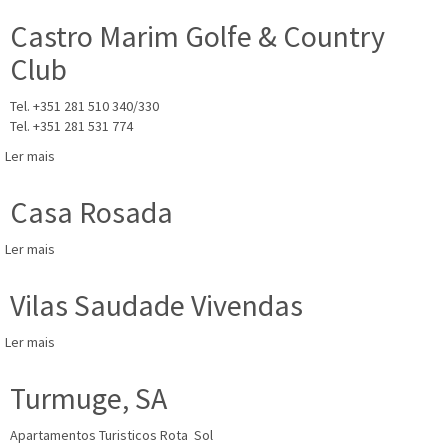
de
Onda
Vivenda
Castro Marim Golfe & Country
Luz
Club
e
Lúdica
Tel. +351 281 510 340/330
Tel. +351 281 531 774
Ler mais
acerca
de
Castro
Casa Rosada
Marim
Golfe
Ler mais
acerca
&
de
Country
Casa
Vilas Saudade Vivendas
Club
Rosada
Ler mais
acerca
de
Vilas
Turmuge, SA
Saudade
Vivendas
Apartamentos Turisticos Rota Sol