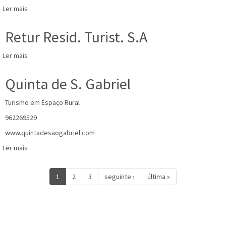
Ler mais
acerca
de
Turmuge,
Retur Resid. Turist. S.A
SA
Ler mais
acerca
de
Retur
Quinta de S. Gabriel
Resid.
Turist.
Turismo em Espaço Rural
S.A
962269529
www.quintadesaogabriel.com
Ler mais
acerca
de
Quinta
1
2
3
seguinte ›
última »
de
S.
Gabriel