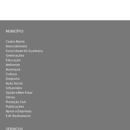
MUNICÍPIO
Castro Marim
Associativismo
Eurocidade do Guadiana
Geminações
Educação
Ambiente
Autarquia
Cultura
Desporto
Ação Social
Urbanismo
Saúde e Bem-Estar
Obras
Proteção Civil
Publicações
Apoio a Empresas
E.M. Novbaesuris
SERVIÇOS