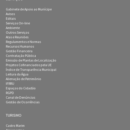
Gabinete de Apoio ao Munícipe
Avisos
Editais
Serviços On-line
Ambiente
Outros Serviços
Atas e Reuniões
Regulamentos e Normas
Recursos Humanos
Gestão Financeira
Contratação Pública
Emissão de Plantas de Localização
Projetos Cofinanciados pela UE
Índice de Transparência Municipal
Leitura da Água
Alienação de Património
IFRRU
Espaços do Cidadão
RGPD
Canal de Denúncias
Gestão de Ocorrências
TURISMO
Castro Marim