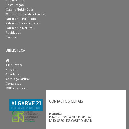
Alojamentos
Restauração
Galeria Multimédia
Outros pontos de Interesse
Património Edificado
Património dos Saberes
Património Natural
Atividades
Eventos
BIBLIOTECA
A Biblioteca
Serviços
Atividades
Catálogo Online
Contactos
Pressreader
CONTACTOS GERAIS
MORADA
RUA DR. JOSÉ ALVES MOREIRA
Nº10, 8950-138 CASTRO MARIM