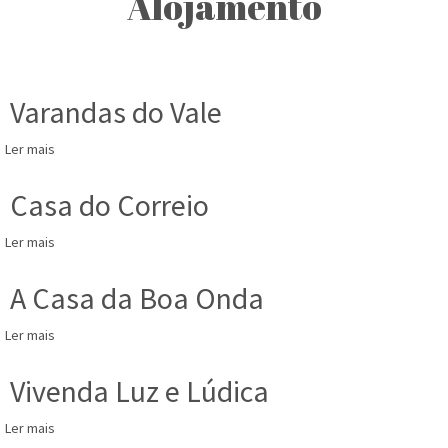
Alojamento
Varandas do Vale
Ler mais
acerca
de
Varandas
Casa do Correio
do
Vale
Ler mais
acerca
de
Casa
A Casa da Boa Onda
do
Correio
Ler mais
acerca
de
A
Vivenda Luz e Lúdica
Casa
da
Ler mais
acerca
Boa