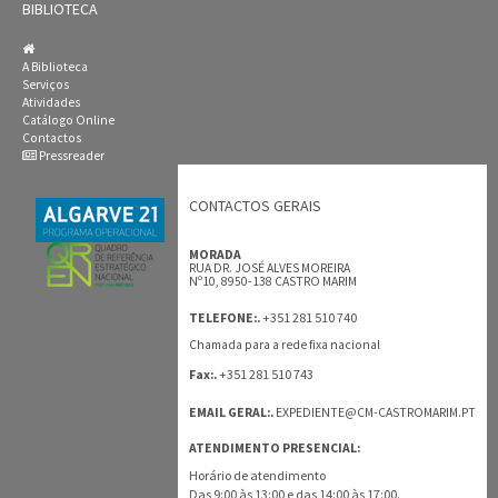
BIBLIOTECA
A Biblioteca
Serviços
Atividades
Catálogo Online
Contactos
Pressreader
CONTACTOS GERAIS
MORADA
RUA DR. JOSÉ ALVES MOREIRA
Nº10, 8950-138 CASTRO MARIM
+351 281 510 740
TELEFONE:.
Chamada para a rede fixa nacional
+351 281 510 743
Fax:.
EMAIL GERAL:.
EXPEDIENTE@CM-CASTROMARIM.PT
ATENDIMENTO PRESENCIAL:
Horário de atendimento
Das 9:00 às 13:00 e das 14:00 às 17:00.