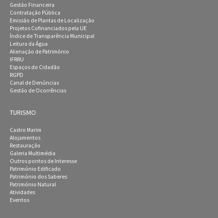
Gestão Financeira
Contratação Pública
Emissão de Plantas de Localização
Projetos Cofinanciados pela UE
Índice de Transparência Municipal
Leitura da Água
Alienação de Património
IFRRU
Espaços do Cidadão
RGPD
Canal de Denúncias
Gestão de Ocorrências
TURISMO
Castro Marim
Alojamentos
Restauração
Galeria Multimédia
Outros pontos de Interesse
Património Edificado
Património dos Saberes
Património Natural
Atividades
Eventos