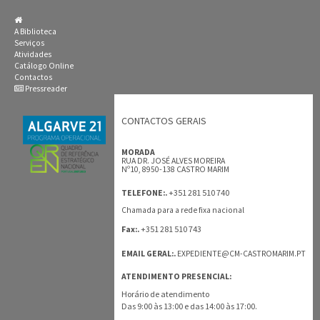
A Biblioteca
Serviços
Atividades
Catálogo Online
Contactos
Pressreader
CONTACTOS GERAIS
MORADA
RUA DR. JOSÉ ALVES MOREIRA
Nº10, 8950-138 CASTRO MARIM
+351 281 510 740
TELEFONE:.
Chamada para a rede fixa nacional
+351 281 510 743
Fax:.
EMAIL GERAL:.
EXPEDIENTE@CM-CASTROMARIM.PT
ATENDIMENTO PRESENCIAL:
Horário de atendimento
Das 9:00 às 13:00 e das 14:00 às 17:00.