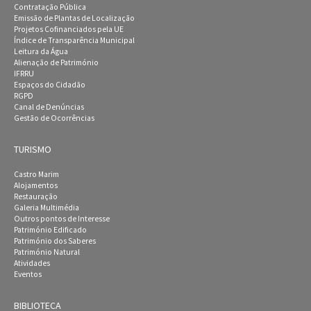
Contratação Pública
Emissão de Plantas de Localização
Projetos Cofinanciados pela UE
Índice de Transparência Municipal
Leitura da Água
Alienação de Património
IFRRU
Espaços do Cidadão
RGPD
Canal de Denúncias
Gestão de Ocorrências
TURISMO
Castro Marim
Alojamentos
Restauração
Galeria Multimédia
Outros pontos de Interesse
Património Edificado
Património dos Saberes
Património Natural
Atividades
Eventos
BIBLIOTECA