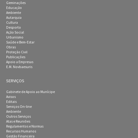
Geminações
Educação
Ambiente
Autarquia
Cultura
Desporto
Ação Social
Urbanismo
Saúde e Bem-Estar
Obras
Proteção Civil
Publicações
Apoio a Empresas
E.M. Novbaesuris
SERVIÇOS
Gabinete de Apoio ao Munícipe
Avisos
Editais
Serviços On-line
Ambiente
Outros Serviços
Atas e Reuniões
Regulamentos e Normas
Recursos Humanos
Gestão Financeira