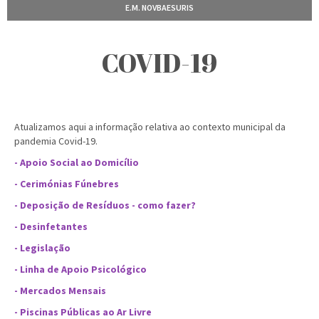
E.M. NOVBAESURIS
COVID-19
Atualizamos aqui a informação relativa ao contexto municipal da
pandemia Covid-19.
- Apoio Social ao Domicílio
- Cerimónias Fúnebres
- Deposição de Resíduos - como fazer?
- Desinfetantes
- Legislação
- Linha de Apoio Psicológico
- Mercados Mensais
- Piscinas Públicas ao Ar Livre