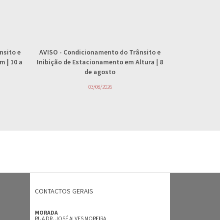
nsito e
AVISO
- Condicionamento do Trânsito e
AVISO
- 
 | 10 a
Inibição de Estacionamento em Altura | 8
abastecimento
de agosto
4
03/08/2026
CONTACTOS GERAIS
MORADA
RUA DR. JOSÉ ALVES MOREIRA