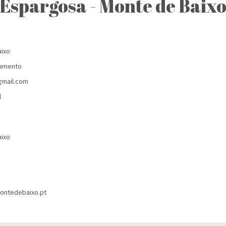
Espargosa - Monte de Baix
aixo
jamento
mail.com
l
aixo
ontedebaixo.pt