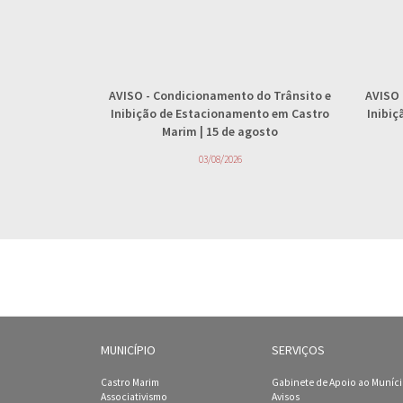
AVISO
- Condicionamento do Trânsito e
AVISO
Inibição de Estacionamento em Castro
Inibi
Marim | 15 de agosto
03/08/2026
MUNICÍPIO
SERVIÇOS
Castro Marim
Gabinete de Apoio ao Muníc
Associativismo
Avisos