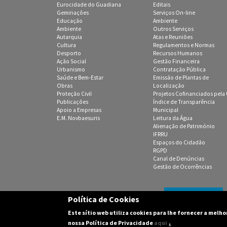
Eurocidade do Guadiana
Editais
Geminações
Serviços On-line
Educação
Ambiente
Ambiente
Outros Serviços
Autarquia
Atas e Reuniões
Cultura
Regulamentos e Normas
Desporto
Recursos Humanos
Ação Social
Gestão Financeira
Urbanismo
Contratação Pública
Saúde e Bem-Estar
Emissão de Plantas de
Obras
Localização
Proteção Civil
Projetos Cofinanciados pela
Publicações
Índice de Transparência
Apoio a Empresas
Municipal
E.M. Novbaesuris
Leitura da Água
Alienação de Património
IFRRU
Espaços do Cidadão
RGPD
Canal de Denúncias
Gestão de Ocorrências
Política de Cookies
Este sítio web utiliza cookies para lhe fornecer a melh
(C) 2003-2016 Câmara M
.
nossa Política de Privacidade
aqui
Design