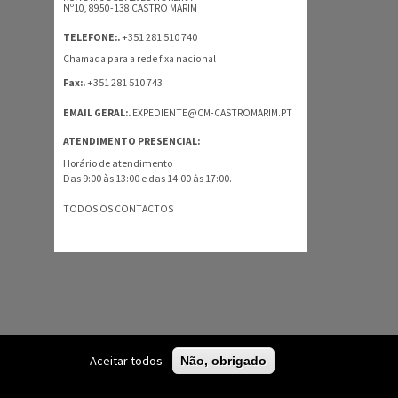
Nº10, 8950-138 CASTRO MARIM
+351 281 510 740
TELEFONE:.
Chamada para a rede fixa nacional
+351 281 510 743
Fax:.
EMAIL GERAL:.
EXPEDIENTE@CM-CASTROMARIM.PT
ATENDIMENTO PRESENCIAL:
Horário de atendimento
Das 9:00 às 13:00 e das 14:00 às 17:00.
TODOS OS CONTACTOS
Aceitar todos
Não, obrigado