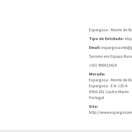
Espargosa - Monte de B
Tipo de Entidade:
Alo
Email:
espargosa.mb@g
Turismo em Espaço Rura
+351 965823424
Morada:
Espargosa - Monte de B
Espargosa - E.N. 125-6
8950-281
Castro Marim
Portugal
Site:
http://www.espargosam