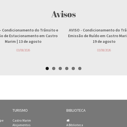
Avisos
- Condicionamento do Trânsito e
AVISO
- Condicionamento do Trâ
ção de Estacionamento em Castro
Emissão de Ruído em Castro Marim
Marim | 13 de agosto
19 de agosto
03/08/2026
03/08/2026
TURISMO
BIBLIOTECA
ipe
Castro Marim
Alojamentos
A Biblioteca