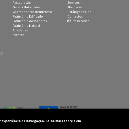
Restauração
Serviços
Galeria Multimédia
Atividades
Outros pontos de Interesse
Catálogo Online
Património Edificado
Contactos
Património dos Saberes
Pressreader
Património Natural
Atividades
Eventos
 UE
or experiência de navegação. Saiba mais sobre a em
unicipal de Castro Marim - Todos os direitos reservados
 e desenvolvimento por:
ADJ 3 Sistemas