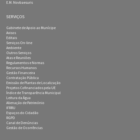
E.M. Novbaesuris
SERVIÇOS
Gabinete de Apoio ao Munícipe
Avisos
Editais
Serviços On-line
Ambiente
Outros Serviços
Atas e Reuniões
Regulamentos e Normas
Recursos Humanos
Gestão Financeira
Contratação Pública
Emissão de Plantas de Localização
Projetos Cofinanciados pela UE
Índice de Transparência Municipal
Leitura da Água
Alienação de Património
IFRRU
Espaços do Cidadão
RGPD
Canal de Denúncias
Gestão de Ocorrências