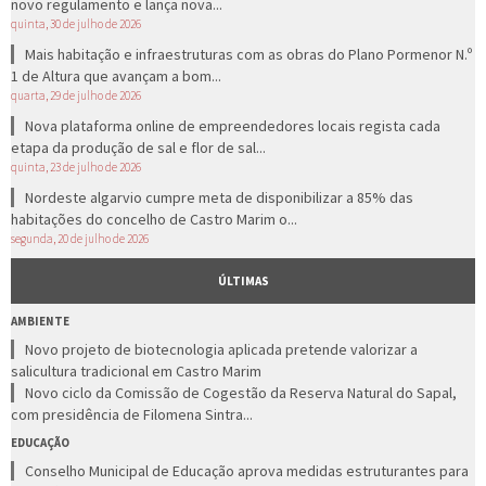
novo regulamento e lança nova...
quinta, 30 de julho de 2026
Mais habitação e infraestruturas com as obras do Plano Pormenor N.º
1 de Altura que avançam a bom...
quarta, 29 de julho de 2026
Nova plataforma online de empreendedores locais regista cada
etapa da produção de sal e flor de sal...
quinta, 23 de julho de 2026
Nordeste algarvio cumpre meta de disponibilizar a 85% das
habitações do concelho de Castro Marim o...
segunda, 20 de julho de 2026
ÚLTIMAS
AMBIENTE
Novo projeto de biotecnologia aplicada pretende valorizar a
salicultura tradicional em Castro Marim
Novo ciclo da Comissão de Cogestão da Reserva Natural do Sapal,
com presidência de Filomena Sintra...
EDUCAÇÃO
Conselho Municipal de Educação aprova medidas estruturantes para