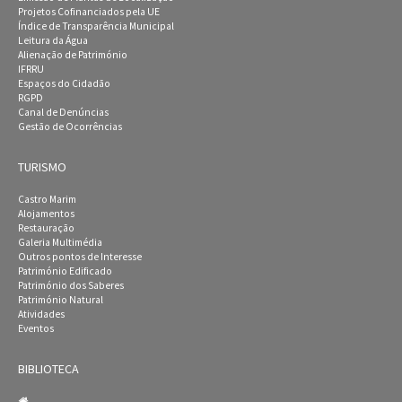
Projetos Cofinanciados pela UE
Índice de Transparência Municipal
Leitura da Água
Alienação de Património
IFRRU
Espaços do Cidadão
RGPD
Canal de Denúncias
Gestão de Ocorrências
TURISMO
Castro Marim
Alojamentos
Restauração
Galeria Multimédia
Outros pontos de Interesse
Património Edificado
Património dos Saberes
Património Natural
Atividades
Eventos
BIBLIOTECA