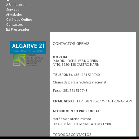
A Biblioteca
Serviços
Atividades
Catálogo Online
Contactos
Pressreader
CONTACTOS GERAIS
MORADA
RUA DR. JOSÉ ALVES MOREIRA
Nº10, 8950-138 CASTRO MARIM
+351 281 510 740
TELEFONE:.
Chamada para a rede fixa nacional
+351 281 510 743
Fax:.
EMAIL GERAL:.
EXPEDIENTE@CM-CASTROMARIM.PT
ATENDIMENTO PRESENCIAL:
Horário de atendimento
Das 9:00 às 13:00 e das 14:00 às 17:00.
TODOS OS CONTACTOS