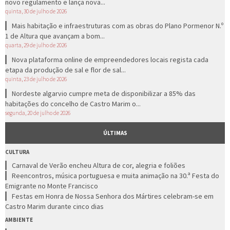
novo regulamento e lança nova...
quinta, 30 de julho de 2026
Mais habitação e infraestruturas com as obras do Plano Pormenor N.º
1 de Altura que avançam a bom...
quarta, 29 de julho de 2026
Nova plataforma online de empreendedores locais regista cada
etapa da produção de sal e flor de sal...
quinta, 23 de julho de 2026
Nordeste algarvio cumpre meta de disponibilizar a 85% das
habitações do concelho de Castro Marim o...
segunda, 20 de julho de 2026
ÚLTIMAS
CULTURA
Carnaval de Verão encheu Altura de cor, alegria e foliões
Reencontros, música portuguesa e muita animação na 30.ª Festa do
Emigrante no Monte Francisco
Festas em Honra de Nossa Senhora dos Mártires celebram-se em
Castro Marim durante cinco dias
AMBIENTE