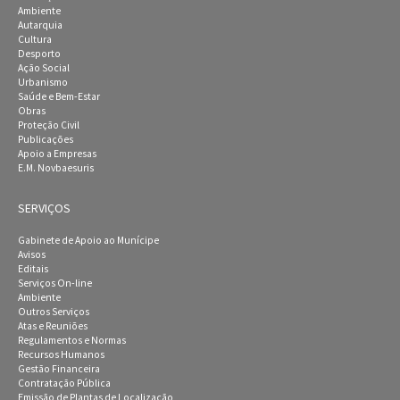
Ambiente
Autarquia
Cultura
Desporto
Ação Social
Urbanismo
Saúde e Bem-Estar
Obras
Proteção Civil
Publicações
Apoio a Empresas
E.M. Novbaesuris
SERVIÇOS
Gabinete de Apoio ao Munícipe
Avisos
Editais
Serviços On-line
Ambiente
Outros Serviços
Atas e Reuniões
Regulamentos e Normas
Recursos Humanos
Gestão Financeira
Contratação Pública
Emissão de Plantas de Localização