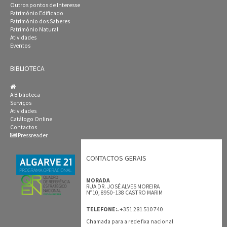
Outros pontos de Interesse
Património Edificado
Património dos Saberes
Património Natural
Atividades
Eventos
BIBLIOTECA
A Biblioteca
Serviços
Atividades
Catálogo Online
Contactos
Pressreader
CONTACTOS GERAIS
MORADA
RUA DR. JOSÉ ALVES MOREIRA
Nº10, 8950-138 CASTRO MARIM
+351 281 510 740
TELEFONE:.
Chamada para a rede fixa nacional