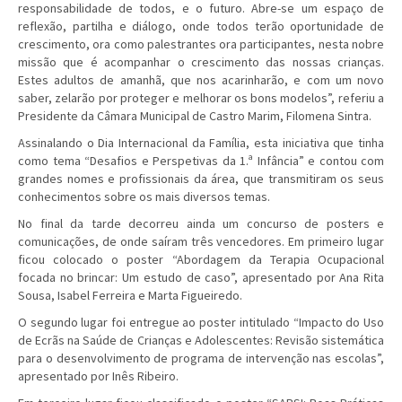
responsabilidade de todos, e o futuro. Abre-se um espaço de
reflexão, partilha e diálogo, onde todos terão oportunidade de
crescimento, ora como palestrantes ora participantes, nesta nobre
missão que é acompanhar o crescimento das nossas crianças.
Estes adultos de amanhã, que nos acarinharão, e com um novo
saber, zelarão por proteger e melhorar os bons modelos”, referiu a
Presidente da Câmara Municipal de Castro Marim, Filomena Sintra.
Assinalando o Dia Internacional da Família, esta iniciativa que tinha
como tema “Desafios e Perspetivas da 1.ª Infância” e contou com
grandes nomes e profissionais da área, que transmitiram os seus
conhecimentos sobre os mais diversos temas.
No final da tarde decorreu ainda um concurso de posters e
comunicações, de onde saíram três vencedores. Em primeiro lugar
ficou colocado o poster “Abordagem da Terapia Ocupacional
focada no brincar: Um estudo de caso”, apresentado por Ana Rita
Sousa, Isabel Ferreira e Marta Figueiredo.
O segundo lugar foi entregue ao poster intitulado “Impacto do Uso
de Ecrãs na Saúde de Crianças e Adolescentes: Revisão sistemática
para o desenvolvimento de programa de intervenção nas escolas”,
apresentado por Inês Ribeiro.