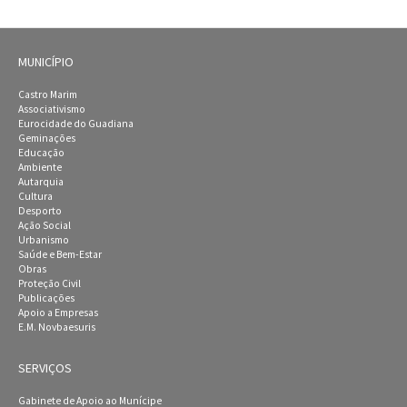
MUNICÍPIO
Castro Marim
Associativismo
Eurocidade do Guadiana
Geminações
Educação
Ambiente
Autarquia
Cultura
Desporto
Ação Social
Urbanismo
Saúde e Bem-Estar
Obras
Proteção Civil
Publicações
Apoio a Empresas
E.M. Novbaesuris
SERVIÇOS
Gabinete de Apoio ao Munícipe