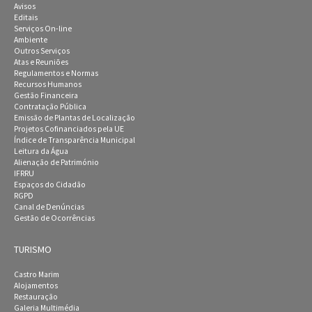
Avisos
Editais
Serviços On-line
Ambiente
Outros Serviços
Atas e Reuniões
Regulamentos e Normas
Recursos Humanos
Gestão Financeira
Contratação Pública
Emissão de Plantas de Localização
Projetos Cofinanciados pela UE
Índice de Transparência Municipal
Leitura da Água
Alienação de Património
IFRRU
Espaços do Cidadão
RGPD
Canal de Denúncias
Gestão de Ocorrências
TURISMO
Castro Marim
Alojamentos
Restauração
Galeria Multimédia