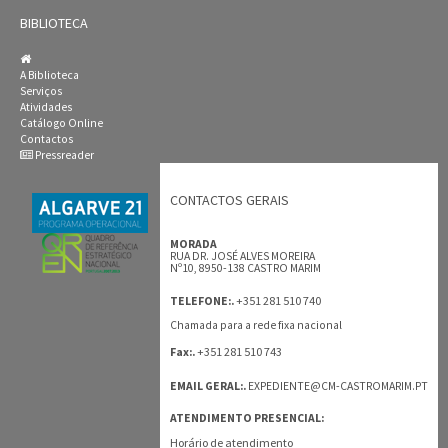
BIBLIOTECA
A Biblioteca
Serviços
Atividades
Catálogo Online
Contactos
Pressreader
CONTACTOS GERAIS
MORADA
RUA DR. JOSÉ ALVES MOREIRA
Nº10, 8950-138 CASTRO MARIM
+351 281 510 740
TELEFONE:.
Chamada para a rede fixa nacional
+351 281 510 743
Fax:.
EMAIL GERAL:.
EXPEDIENTE@CM-CASTROMARIM.PT
ATENDIMENTO PRESENCIAL:
Horário de atendimento