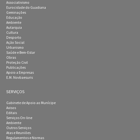
Associativismo
Eurocidade do Guadiana
Geminações
Educação
Ambiente
Autarquia
Cultura
Desporto
Ação Social
Urbanismo
Saúde e Bem-Estar
Obras
Proteção Civil
Publicações
Apoio a Empresas
E.M. Novbaesuris
SERVIÇOS
Gabinete de Apoio ao Munícipe
Avisos
Editais
Serviços On-line
Ambiente
Outros Serviços
Atas e Reuniões
Regulamentos e Normas