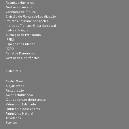
Recursos Humanos
Gestão Financeira
Contratação Pública
Emissão de Plantas de Localização
Projetos Cofinanciados pela UE
Índice de Transparência Municipal
Leitura da Água
Alienação de Património
IFRRU
Espaços do Cidadão
RGPD
Canal de Denúncias
Gestão de Ocorrências
TURISMO
Castro Marim
Alojamentos
Restauração
Galeria Multimédia
Outros pontos de Interesse
Património Edificado
Património dos Saberes
Património Natural
Atividades
Eventos