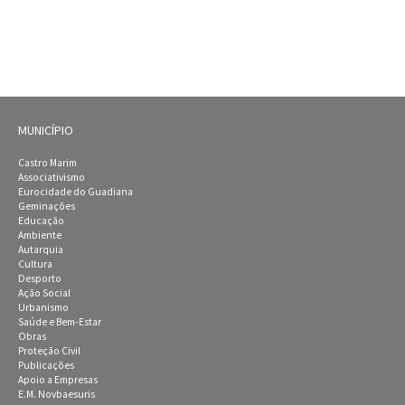
MUNICÍPIO
Castro Marim
Associativismo
Eurocidade do Guadiana
Geminações
Educação
Ambiente
Autarquia
Cultura
Desporto
Ação Social
Urbanismo
Saúde e Bem-Estar
Obras
Proteção Civil
Publicações
Apoio a Empresas
E.M. Novbaesuris