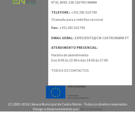
Nº10, 8950-138 CASTRO MARIM
+351 281 510 740
TELEFONE:.
Chamada para a rede fixa nacional
+351 281 510 743
Fax:.
EMAIL GERAL:.
EXPEDIENTE@CM-CASTROMARIM.PT
ATENDIMENTO PRESENCIAL:
Horário de atendimento
Das 9:00 às 13:00 e das 14:00 às 17:00.
TODOS OS CONTACTOS
(C) 2003-2016 Câmara Municipal de Castro Marim - Todos os direitos reservados
Design e desenvolvimento por:
ADJ 3 Sistemas