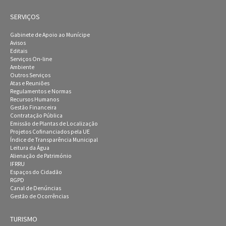
SERVIÇOS
Gabinete de Apoio ao Munícipe
Avisos
Editais
Serviços On-line
Ambiente
Outros Serviços
Atas e Reuniões
Regulamentos e Normas
Recursos Humanos
Gestão Financeira
Contratação Pública
Emissão de Plantas de Localização
Projetos Cofinanciados pela UE
Índice de Transparência Municipal
Leitura da Água
Alienação de Património
IFRRU
Espaços do Cidadão
RGPD
Canal de Denúncias
Gestão de Ocorrências
TURISMO