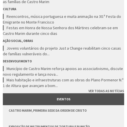
as famílias de Castro Marim
CULTURA
Reencontros, música portuguesa e muita animação na 30.ª Festa do
Emigrante no Monte Francisco
Festas em Honra de Nossa Senhora dos Mártires celebram-se em
Castro Marim durante cinco dias
AÇÃO SOCIAL, OBRAS
Jovens voluntários do projeto Just a Change reabilitam cinco casas
de famílias vulneráveis do...
DESENVOLVIMENTO
Município de Castro Marim reforça apoios ao associativismo, discute
novo regulamento e lança nova...
Mais habitação e infraestruturas com as obras do Plano Pormenor N.º
1 de Altura que avançam a bom...
VER TODAS AS NOTÍCIAS
EVENTOS
CASTRO MARIM, PRIMEIRA SEDE DA ORDEM DE CRISTO
EXPOSIÇÃO DE INSTRUMENTOS DE TORTURA E PUNIÇÃO