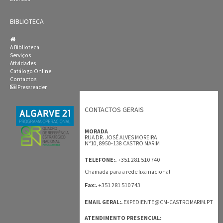
BIBLIOTECA
A Biblioteca
Serviços
Atividades
Catálogo Online
Contactos
Pressreader
CONTACTOS GERAIS
MORADA
RUA DR. JOSÉ ALVES MOREIRA
Nº10, 8950-138 CASTRO MARIM
+351 281 510 740
TELEFONE:.
Chamada para a rede fixa nacional
+351 281 510 743
Fax:.
EMAIL GERAL:.
EXPEDIENTE@CM-CASTROMARIM.PT
ATENDIMENTO PRESENCIAL: