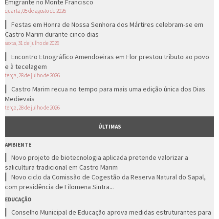
Emigrante no Monte Francisco
quarta, 05 de agosto de 2026
Festas em Honra de Nossa Senhora dos Mártires celebram-se em
Castro Marim durante cinco dias
sexta, 31 de julho de 2026
Encontro Etnográfico Amendoeiras em Flor prestou tributo ao povo
e à tecelagem
terça, 28 de julho de 2026
Castro Marim recua no tempo para mais uma edição única dos Dias
Medievais
terça, 28 de julho de 2026
ÚLTIMAS
AMBIENTE
Novo projeto de biotecnologia aplicada pretende valorizar a
salicultura tradicional em Castro Marim
Novo ciclo da Comissão de Cogestão da Reserva Natural do Sapal,
com presidência de Filomena Sintra...
EDUCAÇÃO
Conselho Municipal de Educação aprova medidas estruturantes para