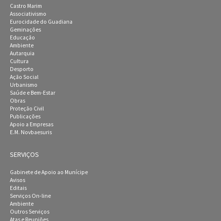
Castro Marim
Associativismo
Eurocidade do Guadiana
Geminações
Educação
Ambiente
Autarquia
Cultura
Desporto
Ação Social
Urbanismo
Saúde e Bem-Estar
Obras
Proteção Civil
Publicações
Apoio a Empresas
E.M. Novbaesuris
SERVIÇOS
Gabinete de Apoio ao Munícipe
Avisos
Editais
Serviços On-line
Ambiente
Outros Serviços
Atas e Reuniões