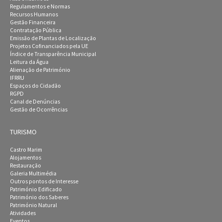
Regulamentos e Normas
Recursos Humanos
Gestão Financeira
Contratação Pública
Emissão de Plantas de Localização
Projetos Cofinanciados pela UE
Índice de Transparência Municipal
Leitura da Água
Alienação de Património
IFRRU
Espaços do Cidadão
RGPD
Canal de Denúncias
Gestão de Ocorrências
TURISMO
Castro Marim
Alojamentos
Restauração
Galeria Multimédia
Outros pontos de Interesse
Património Edificado
Património dos Saberes
Património Natural
Atividades
Eventos