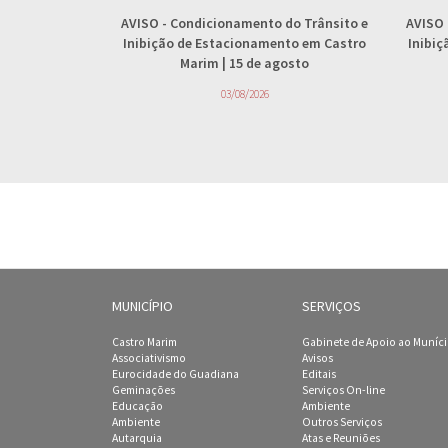
AVISO
- Condicionamento do Trânsito e
AVISO
Inibição de Estacionamento em Castro
Inibi
Marim | 15 de agosto
03/08/2026
MUNICÍPIO
SERVIÇOS
Castro Marim
Gabinete de Apoio ao Muníc
Associativismo
Avisos
Eurocidade do Guadiana
Editais
Geminações
Serviços On-line
Educação
Ambiente
Ambiente
Outros Serviços
Autarquia
Atas e Reuniões