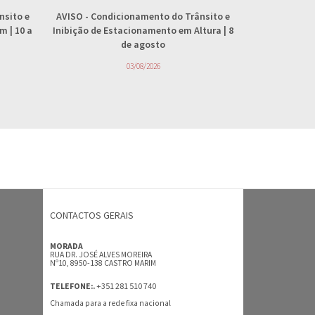
nsito e
AVISO
- Condicionamento do Trânsito e
AVISO
- 
 | 10 a
Inibição de Estacionamento em Altura | 8
abastecimento
de agosto
4
03/08/2026
CONTACTOS GERAIS
MORADA
RUA DR. JOSÉ ALVES MOREIRA
Nº10, 8950-138 CASTRO MARIM
+351 281 510 740
TELEFONE:.
Chamada para a rede fixa nacional