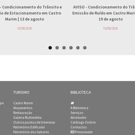
- Condicionamento do Trânsito e
AVISO
- Condicionamento do Trâ
ção de Estacionamento em Castro
Emissão de Ruído em Castro Marim
Marim | 13 de agosto
19 de agosto
03/08/2026
03/08/2026
TURISMO
BIBLIOTECA
ipe
Castro Marim
Alojamentos
A Biblioteca
Restauração
Serviços
Galeria Multimédia
Atividades
Outros pontos de Interesse
Catálogo Online
Património Edificado
Contactos
Património dos Saberes
Pressreader