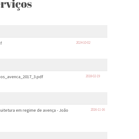
rviços
f
2024-10-02
cos_avenca_2017_3.pdf
2018-02-19
quitetura em regime de avença - João
2016-11-16