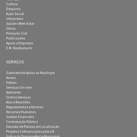
Cultura
Desporto
Ação Social
Urbanismo
Saúde e Bem-Estar
Obras
Proteção Civil
Publicações
Apoio a Empresas
E.M. Novbaesuris
SERVIÇOS
Gabinete de Apoio ao Munícipe
Avisos
Editais
Serviços On-line
Ambiente
Outros Serviços
Atas e Reuniões
Regulamentos e Normas
Recursos Humanos
Gestão Financeira
Contratação Pública
Emissão de Plantas de Localização
Projetos Cofinanciados pela UE
Índice de Transparência Municipal