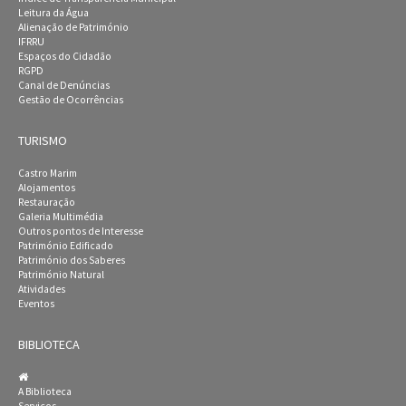
Leitura da Água
Alienação de Património
IFRRU
Espaços do Cidadão
RGPD
Canal de Denúncias
Gestão de Ocorrências
TURISMO
Castro Marim
Alojamentos
Restauração
Galeria Multimédia
Outros pontos de Interesse
Património Edificado
Património dos Saberes
Património Natural
Atividades
Eventos
BIBLIOTECA
A Biblioteca
Serviços