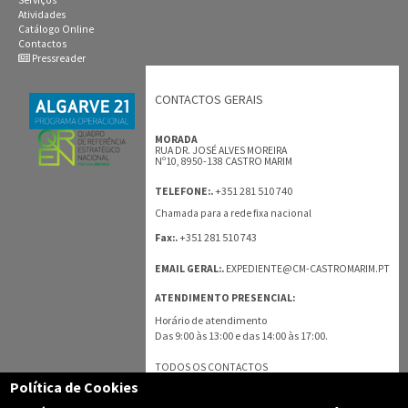
Atividades
Catálogo Online
Contactos
Pressreader
CONTACTOS GERAIS
MORADA
RUA DR. JOSÉ ALVES MOREIRA
Nº10, 8950-138 CASTRO MARIM
+351 281 510 740
TELEFONE:.
Chamada para a rede fixa nacional
+351 281 510 743
Fax:.
EMAIL GERAL:.
EXPEDIENTE@CM-CASTROMARIM.PT
ATENDIMENTO PRESENCIAL:
Horário de atendimento
Das 9:00 às 13:00 e das 14:00 às 17:00.
TODOS OS CONTACTOS
Política de Cookies