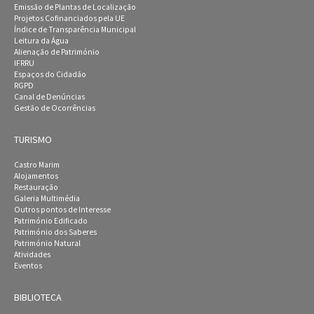
Emissão de Plantas de Localização
Projetos Cofinanciados pela UE
Índice de Transparência Municipal
Leitura da Água
Alienação de Património
IFRRU
Espaços do Cidadão
RGPD
Canal de Denúncias
Gestão de Ocorrências
TURISMO
Castro Marim
Alojamentos
Restauração
Galeria Multimédia
Outros pontos de Interesse
Património Edificado
Património dos Saberes
Património Natural
Atividades
Eventos
BIBLIOTECA