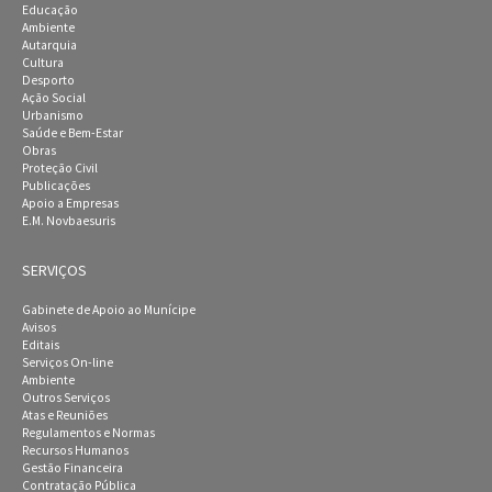
Educação
Ambiente
Autarquia
Cultura
Desporto
Ação Social
Urbanismo
Saúde e Bem-Estar
Obras
Proteção Civil
Publicações
Apoio a Empresas
E.M. Novbaesuris
SERVIÇOS
Gabinete de Apoio ao Munícipe
Avisos
Editais
Serviços On-line
Ambiente
Outros Serviços
Atas e Reuniões
Regulamentos e Normas
Recursos Humanos
Gestão Financeira
Contratação Pública