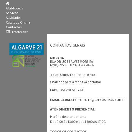
A Biblioteca
Serviços
Atividades
Catálogo Online
Contactos
Pressreader
CONTACTOS GERAIS
MORADA
RUA DR. JOSÉ ALVES MOREIRA
Nº10, 8950-138 CASTRO MARIM
+351 281 510 740
TELEFONE:.
Chamada para a rede fixa nacional
+351 281 510 743
Fax:.
EMAIL GERAL:.
EXPEDIENTE@CM-CASTROMARIM.PT
ATENDIMENTO PRESENCIAL:
Horário de atendimento
Das 9:00 às 13:00 e das 14:00 às 17:00.
TODOS OS CONTACTOS