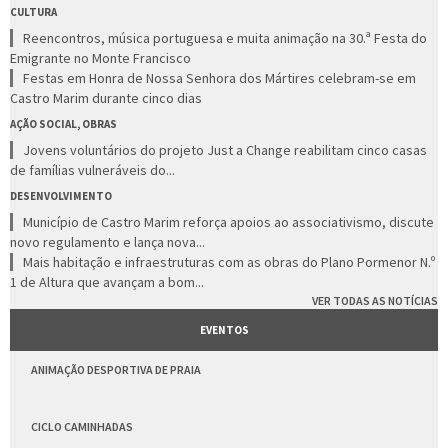
CULTURA
Reencontros, música portuguesa e muita animação na 30.ª Festa do
Emigrante no Monte Francisco
Festas em Honra de Nossa Senhora dos Mártires celebram-se em
Castro Marim durante cinco dias
AÇÃO SOCIAL, OBRAS
Jovens voluntários do projeto Just a Change reabilitam cinco casas
de famílias vulneráveis do...
DESENVOLVIMENTO
Município de Castro Marim reforça apoios ao associativismo, discute
novo regulamento e lança nova...
Mais habitação e infraestruturas com as obras do Plano Pormenor N.º
1 de Altura que avançam a bom...
VER TODAS AS NOTÍCIAS
EVENTOS
ANIMAÇÃO DESPORTIVA DE PRAIA
CICLO CAMINHADAS