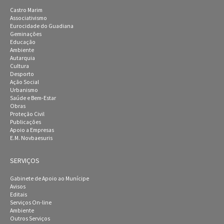
Castro Marim
Associativismo
Eurocidade do Guadiana
Geminações
Educação
Ambiente
Autarquia
Cultura
Desporto
Ação Social
Urbanismo
Saúde e Bem-Estar
Obras
Proteção Civil
Publicações
Apoio a Empresas
E.M. Novbaesuris
SERVIÇOS
Gabinete de Apoio ao Munícipe
Avisos
Editais
Serviços On-line
Ambiente
Outros Serviços