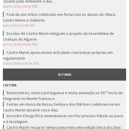
Jovens pelo Ambiente e das...
quarta, 22 de julho de 2026
Final do ano letivo celebrado em festa com os alunos de Altura,
Castro Marim e Odeleite
sexta, 03 de julho de 2026
Escolas de Castro Marim integram o projeto da Assembleia de
Crianças do Algarve
quinta, 02 de julho de 2026
Castro Marim apoia ensino articulado com bolsas próprias em
regulamento
quarta, 03 de junho de 2026
ÚLTIMAS
CULTURA
Reencontros, música portuguesa e muita animação na 30.ª Festa do
Emigrante no Monte Francisco
Festas em Honra de Nossa Senhora dos Mártires celebram-se em
Castro Marim durante cinco dias
Encontro Etnográfico Amendoeiras em Flor prestou tributo ao povo
e à tecelagem
Castro Marim recua no tempo para mais uma edição única dos Dias