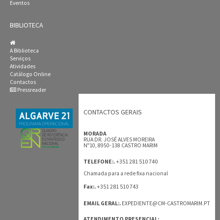
Eventos
BIBLIOTECA
A Biblioteca
Serviços
Atividades
Catálogo Online
Contactos
Pressreader
CONTACTOS GERAIS
MORADA
RUA DR. JOSÉ ALVES MOREIRA
Nº10, 8950-138 CASTRO MARIM
+351 281 510 740
TELEFONE:.
Chamada para a rede fixa nacional
+351 281 510 743
Fax:.
EMAIL GERAL:.
EXPEDIENTE@CM-CASTROMARIM.PT
ATENDIMENTO PRESENCIAL: