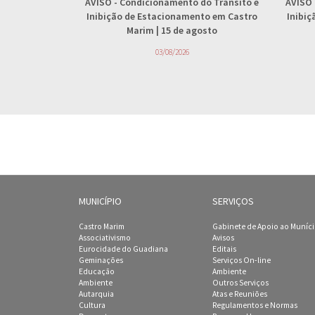
AVISO
- Condicionamento do Trânsito e
AVISO
Inibição de Estacionamento em Castro
Inibi
Marim | 15 de agosto
03/08/2026
MUNICÍPIO
SERVIÇOS
Castro Marim
Gabinete de Apoio ao Muníc
Associativismo
Avisos
Eurocidade do Guadiana
Editais
Geminações
Serviços On-line
Educação
Ambiente
Ambiente
Outros Serviços
Autarquia
Atas e Reuniões
Cultura
Regulamentos e Normas