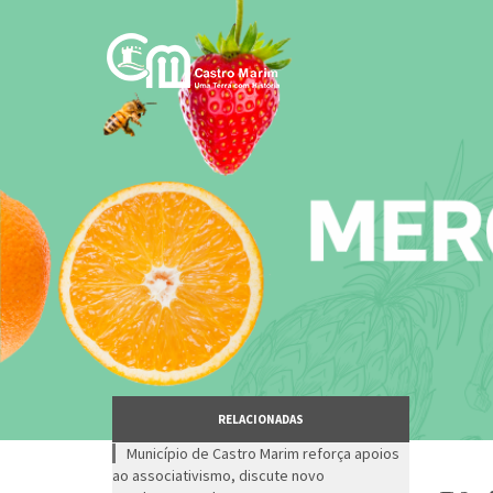
Passar
para
o
conteúdo
principal
RELACIONADAS
Município de Castro Marim reforça apoios
ao associativismo, discute novo