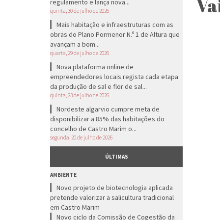
Va
regulamento e lança nova...
quinta, 30 de julho de 2026
Mais habitação e infraestruturas com as
obras do Plano Pormenor N.º 1 de Altura que
avançam a bom...
quarta, 29 de julho de 2026
Nova plataforma online de
empreendedores locais regista cada etapa
da produção de sal e flor de sal...
quinta, 23 de julho de 2026
Nordeste algarvio cumpre meta de
disponibilizar a 85% das habitações do
concelho de Castro Marim o...
segunda, 20 de julho de 2026
ÚLTIMAS
AMBIENTE
Novo projeto de biotecnologia aplicada
pretende valorizar a salicultura tradicional
em Castro Marim
Novo ciclo da Comissão de Cogestão da