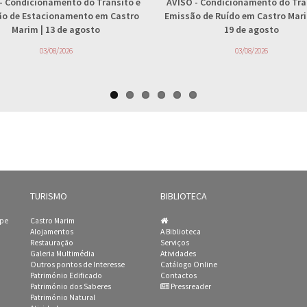
- Condicionamento do Trânsito e
AVISO
- Condicionamento do Trâ
ção de Estacionamento em Castro
Emissão de Ruído em Castro Marim
Marim | 13 de agosto
19 de agosto
03/08/2026
03/08/2026
TURISMO
BIBLIOTECA
ipe
Castro Marim
Alojamentos
A Biblioteca
Restauração
Serviços
Galeria Multimédia
Atividades
Outros pontos de Interesse
Catálogo Online
Património Edificado
Contactos
Património dos Saberes
Pressreader
Património Natural