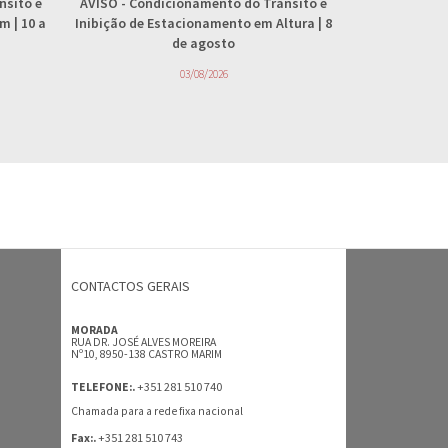
nsito e
AVISO
- Condicionamento do Trânsito e
AVISO
- 
 | 10 a
Inibição de Estacionamento em Altura | 8
abastecimento
de agosto
4
03/08/2026
CONTACTOS GERAIS
MORADA
RUA DR. JOSÉ ALVES MOREIRA
Nº10, 8950-138 CASTRO MARIM
+351 281 510 740
TELEFONE:.
Chamada para a rede fixa nacional
+351 281 510 743
Fax:.