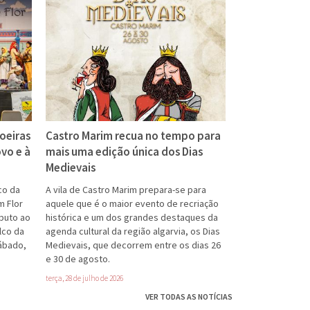
oeiras
Castro Marim recua no tempo para
vo e à
mais uma edição única dos Dias
Medievais
co da
A vila de Castro Marim prepara-se para
m Flor
aquele que é o maior evento de recriação
buto ao
histórica e um dos grandes destaques da
lco da
agenda cultural da região algarvia, os Dias
sábado,
Medievais, que decorrem entre os dias 26
e 30 de agosto.
terça, 28 de julho de 2026
VER TODAS AS NOTÍCIAS