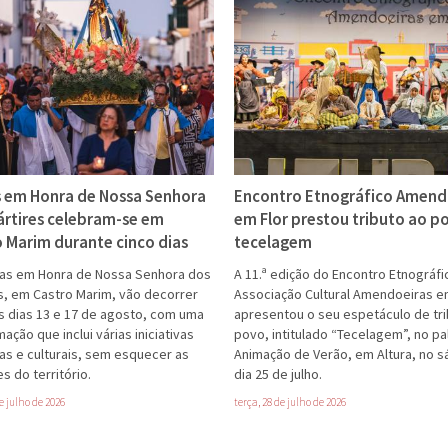
s em Honra de Nossa Senhora
Encontro Etnográfico Amend
ártires celebram-se em
em Flor prestou tributo ao po
 Marim durante cinco dias
tecelagem
tas em Honra de Nossa Senhora dos
A 11.ª edição do Encontro Etnográfi
s, em Castro Marim, vão decorrer
Associação Cultural Amendoeiras e
s dias 13 e 17 de agosto, com uma
apresentou o seu espetáculo de tri
ação que inclui várias iniciativas
povo, intitulado “Tecelagem”, no pa
sas e culturais, sem esquecer as
Animação de Verão, em Altura, no 
s do território.
dia 25 de julho.
de julho de 2026
terça, 28 de julho de 2026