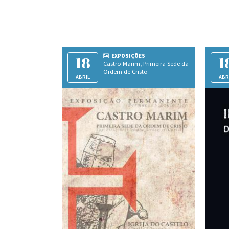
EXPOSIÇÕES
18
1
Castro Marim, Primeira Sede da
Ordem de Cristo
ABRIL
ABR
Igreja do Castelo de Castro Marim
Pa