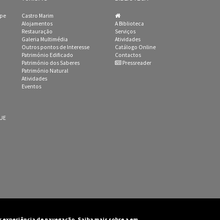
ipe
Castro Marim
Alojamentos
A Biblioteca
Restauração
Serviços
Galeria Multimédia
Atividades
Outros pontos de Interesse
Catálogo Online
Património Edificado
Contactos
Património dos Saberes
Pressreader
Património Natural
Atividades
Eventos
 UE
or experiência de navegação. Saiba mais sobre a em