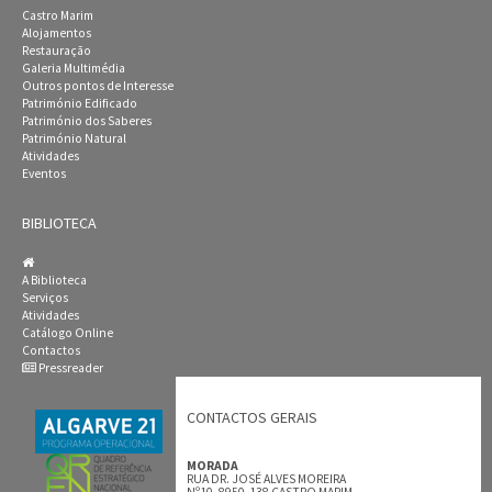
Castro Marim
Alojamentos
Restauração
Galeria Multimédia
Outros pontos de Interesse
Património Edificado
Património dos Saberes
Património Natural
Atividades
Eventos
BIBLIOTECA
A Biblioteca
Serviços
Atividades
Catálogo Online
Contactos
Pressreader
CONTACTOS GERAIS
MORADA
RUA DR. JOSÉ ALVES MOREIRA
Nº10, 8950-138 CASTRO MARIM