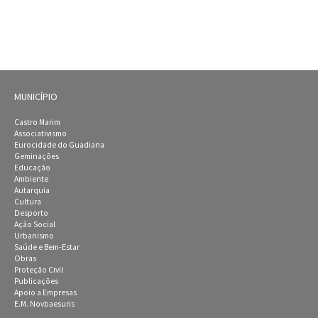
MUNICÍPIO
Castro Marim
Associativismo
Eurocidade do Guadiana
Geminações
Educação
Ambiente
Autarquia
Cultura
Desporto
Ação Social
Urbanismo
Saúde e Bem-Estar
Obras
Proteção Civil
Publicações
Apoio a Empresas
E.M. Novbaesuris