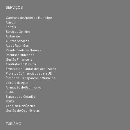
SERVIÇOS
Gabinete de Apoio ao Munícipe
Avisos
Editais
Serviços On-line
Ambiente
Outros Serviços
Atas e Reuniões
Regulamentos e Normas
Recursos Humanos
Gestão Financeira
Contratação Pública
Emissão de Plantas de Localização
Projetos Cofinanciados pela UE
Índice de Transparência Municipal
Leitura da Água
Alienação de Património
IFRRU
Espaços do Cidadão
RGPD
Canal de Denúncias
Gestão de Ocorrências
TURISMO