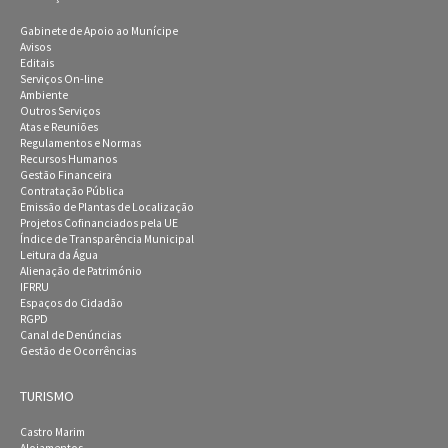
Gabinete de Apoio ao Munícipe
Avisos
Editais
Serviços On-line
Ambiente
Outros Serviços
Atas e Reuniões
Regulamentos e Normas
Recursos Humanos
Gestão Financeira
Contratação Pública
Emissão de Plantas de Localização
Projetos Cofinanciados pela UE
Índice de Transparência Municipal
Leitura da Água
Alienação de Património
IFRRU
Espaços do Cidadão
RGPD
Canal de Denúncias
Gestão de Ocorrências
TURISMO
Castro Marim