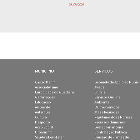
03/08/2026
MUNICÍPIO
SERVIÇOS
Castro Marim
Gabinete de Apoio ao Muníc
Associativismo
Avisos
Eurocidade do Guadiana
Editais
Geminações
Serviços On-line
Educação
Ambiente
Ambiente
Outros Serviços
Autarquia
Atas e Reuniões
Cultura
Regulamentos e Normas
Desporto
Recursos Humanos
Ação Social
Gestão Financeira
Urbanismo
Contratação Pública
Saúde e Bem-Estar
Emissão de Plantas de