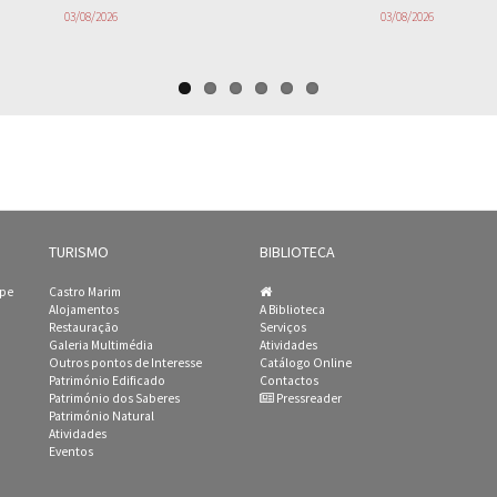
03/08/2026
03/08/2026
TURISMO
BIBLIOTECA
ipe
Castro Marim
Alojamentos
A Biblioteca
Restauração
Serviços
Galeria Multimédia
Atividades
Outros pontos de Interesse
Catálogo Online
Património Edificado
Contactos
Património dos Saberes
Pressreader
Património Natural
Atividades
Eventos