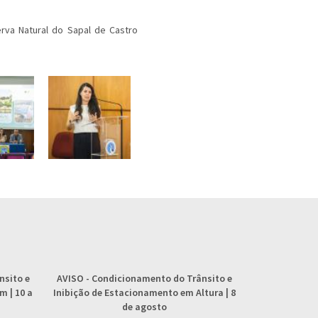
rva Natural do Sapal de Castro
nsito e
AVISO
- Condicionamento do Trânsito e
AVISO
- 
 | 10 a
Inibição de Estacionamento em Altura | 8
abastecimento
de agosto
4