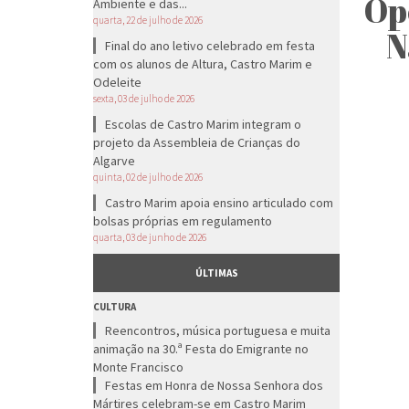
Op
Ambiente e das...
quarta, 22 de julho de 2026
N
Final do ano letivo celebrado em festa
com os alunos de Altura, Castro Marim e
Odeleite
sexta, 03 de julho de 2026
Escolas de Castro Marim integram o
projeto da Assembleia de Crianças do
Algarve
quinta, 02 de julho de 2026
Castro Marim apoia ensino articulado com
bolsas próprias em regulamento
quarta, 03 de junho de 2026
ÚLTIMAS
CULTURA
Reencontros, música portuguesa e muita
animação na 30.ª Festa do Emigrante no
Monte Francisco
Festas em Honra de Nossa Senhora dos
Mártires celebram-se em Castro Marim