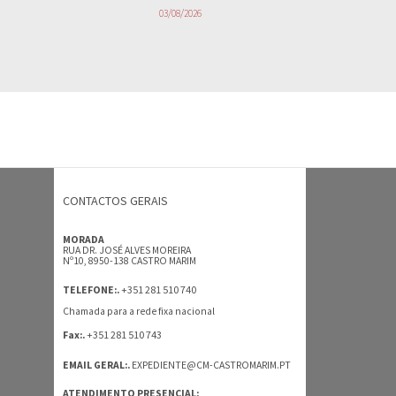
03/08/2026
CONTACTOS GERAIS
MORADA
RUA DR. JOSÉ ALVES MOREIRA
Nº10, 8950-138 CASTRO MARIM
+351 281 510 740
TELEFONE:.
Chamada para a rede fixa nacional
+351 281 510 743
Fax:.
EMAIL GERAL:.
EXPEDIENTE@CM-CASTROMARIM.PT
ATENDIMENTO PRESENCIAL: