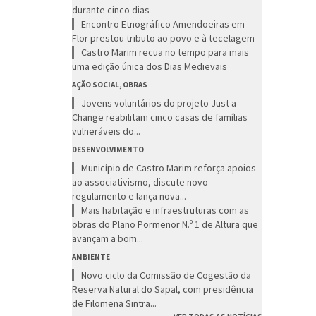
durante cinco dias
Encontro Etnográfico Amendoeiras em
Flor prestou tributo ao povo e à tecelagem
Castro Marim recua no tempo para mais
uma edição única dos Dias Medievais
AÇÃO SOCIAL, OBRAS
Jovens voluntários do projeto Just a
Change reabilitam cinco casas de famílias
vulneráveis do...
DESENVOLVIMENTO
Município de Castro Marim reforça apoios
ao associativismo, discute novo
regulamento e lança nova...
Mais habitação e infraestruturas com as
obras do Plano Pormenor N.º 1 de Altura que
avançam a bom...
AMBIENTE
Novo ciclo da Comissão de Cogestão da
Reserva Natural do Sapal, com presidência
de Filomena Sintra...