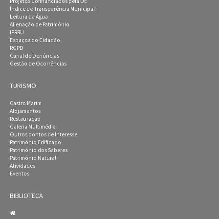
Projetos Cofinanciados pela UE
Índice de Transparência Municipal
Leitura da Água
Alienação de Património
IFRRU
Espaços do Cidadão
RGPD
Canal de Denúncias
Gestão de Ocorrências
TURISMO
Castro Marim
Alojamentos
Restauração
Galeria Multimédia
Outros pontos de Interesse
Património Edificado
Património dos Saberes
Património Natural
Atividades
Eventos
BIBLIOTECA