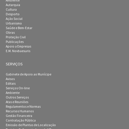
Ambiente
Autarquia
Cultura
Desporto
Ação Social
Urbanismo
Saúde e Bem-Estar
Obras
Proteção Civil
Publicações
Apoio a Empresas
E.M. Novbaesuris
SERVIÇOS
Gabinete de Apoio ao Munícipe
Avisos
Editais
Serviços On-line
Ambiente
Outros Serviços
Atas e Reuniões
Regulamentos e Normas
Recursos Humanos
Gestão Financeira
Contratação Pública
Emissão de Plantas de Localização