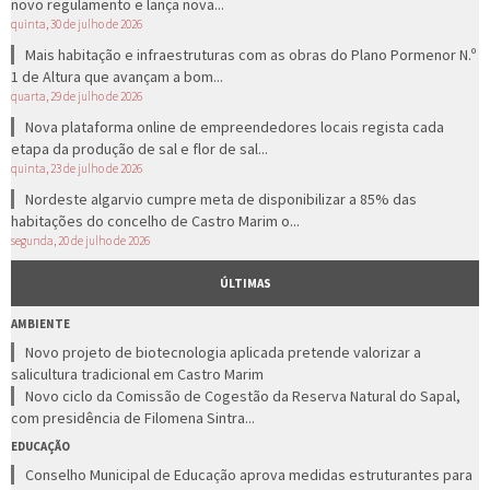
novo regulamento e lança nova...
quinta, 30 de julho de 2026
Mais habitação e infraestruturas com as obras do Plano Pormenor N.º
1 de Altura que avançam a bom...
quarta, 29 de julho de 2026
Nova plataforma online de empreendedores locais regista cada
etapa da produção de sal e flor de sal...
quinta, 23 de julho de 2026
Nordeste algarvio cumpre meta de disponibilizar a 85% das
habitações do concelho de Castro Marim o...
segunda, 20 de julho de 2026
ÚLTIMAS
AMBIENTE
Novo projeto de biotecnologia aplicada pretende valorizar a
salicultura tradicional em Castro Marim
Novo ciclo da Comissão de Cogestão da Reserva Natural do Sapal,
com presidência de Filomena Sintra...
EDUCAÇÃO
Conselho Municipal de Educação aprova medidas estruturantes para