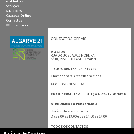
A Biblioteca
Serviços
Atividades
Catálogo Online
Contactos
Pressreader
CONTACTOS GERAIS
MORADA
RUA DR. JOSÉ ALVES MOREIRA
Nº10, 8950-138 CASTRO MARIM
+351 281 510 740
TELEFONE:.
Chamada para a rede fixa nacional
+351 281 510 743
Fax:.
EMAIL GERAL:.
EXPEDIENTE@CM-CASTROMARIM.PT
ATENDIMENTO PRESENCIAL:
Horário de atendimento
Das 9:00 às 13:00 e das 14:00 às 17:00.
TODOS OS CONTACTOS
Política de Cookies