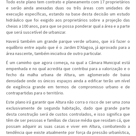
Todo este plano tem contrato e planeamento com 17 proprietários
e serão ainda anexadas duas ou três áreas com unidades de
execução específicas, estando na base desta decisão um estudo
hidráulico que foi exigido aos proprietários sobre a projeção das
cheias a 100 anos, para que se possa ponderar qual a área e a parte
que será suscetível de urbanizar.
Haverá também um grande parque verde urbano, que irá fazer o
equilíbrio entre aquilo que é o Jardim D’Alagoa, já aprovado para a
área nascente, também iniciativa de outro particular.
É um caminho que agora começa, na qual a Câmara Municipal está
empenhada e no qual acredita que contribui para a valorização e o
fecho da malha urbana de Altura, um aglomerado de baixa
densidade onde os únicos espaços ainda a edificar terão um nível
de exigência grande em termos de compromisso urbano e de
contrapartidas para o território.
Este plano irá garantir que Altura não corra o risco de ser uma zona
exclusivamente de segunda habitação, dado que grande parte
desta construção será de custos controlados, e isso significa que
têm de ser pessoas e famílias de classe média que residam cá, que
possam adquirir as suas casas e viver em Altura, combatendo a
tendência que existe atualmente por força da pressão urbanística,