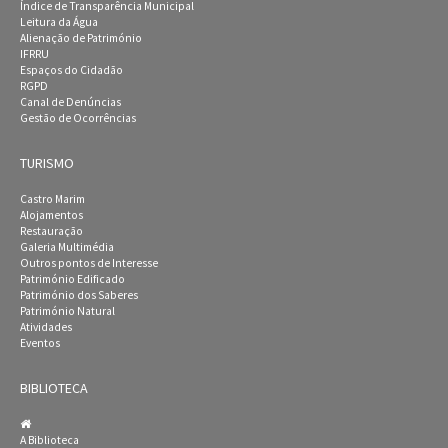
Índice de Transparência Municipal
Leitura da Água
Alienação de Património
IFRRU
Espaços do Cidadão
RGPD
Canal de Denúncias
Gestão de Ocorrências
TURISMO
Castro Marim
Alojamentos
Restauração
Galeria Multimédia
Outros pontos de Interesse
Património Edificado
Património dos Saberes
Património Natural
Atividades
Eventos
BIBLIOTECA
A Biblioteca