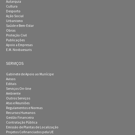
Autarquia
Cultura
Desporto
Ação Social
Urbanismo
Saúde e Bem-Estar
Obras
Proteção Civil
Publicações
Apoio a Empresas
E.M. Novbaesuris
SERVIÇOS
Gabinete de Apoio ao Munícipe
Avisos
Editais
Serviços On-line
Ambiente
Outros Serviços
Atas e Reuniões
Regulamentos e Normas
Recursos Humanos
Gestão Financeira
Contratação Pública
Emissão de Plantas de Localização
Projetos Cofinanciados pela UE